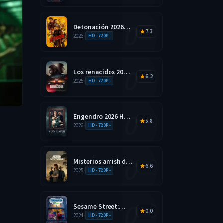
Detonación 2026
7.3
HD 720p Latino
2026
•
HD - 720P -
Los renacidos 2025
6.2
HD 720p Latino
2025
•
HD - 720P -
Engendro 2026 HD
5.8
720p Latino
2026
•
HD - 720P -
Misterios amish de
6.6
Sugar Creek.
2025
•
HD - 720P -
Bendiciones
disfrazadas 2025
HD 720p Latino
Sesame Street:
0.0
Tormenta en Plaza
2024
•
HD - 720P -
Sésamo 2026 HD