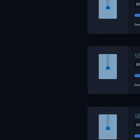
BR
Gene
S
BR
Gene
S
BR