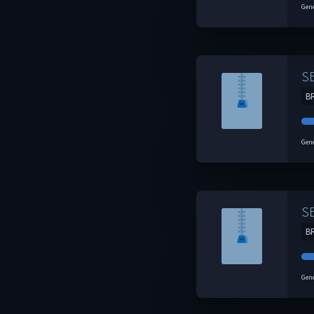
Gene
S
BR
Gene
S
BR
Gene