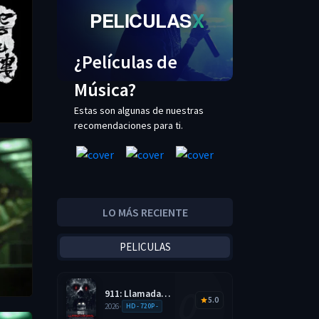
PELICULAS
X
¿Películas de
Música?
Estas son algunas de nuestras
recomendaciones para ti.
LO MÁS RECIENTE
PELICULAS
911: Llamada
5.0
Infernal 2026 HD
2026
•
HD - 720P -
720p Latino