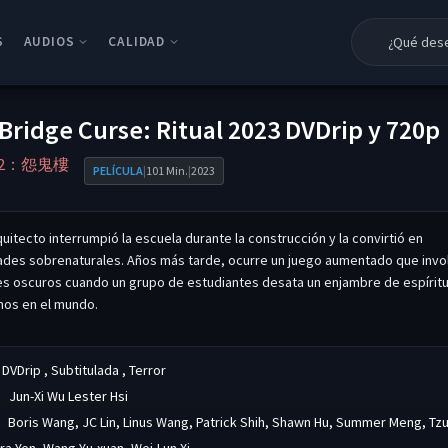
S
AUDIOS
CALIDAD
Latino
HD 1080p
Bridge Curse: Ritual 2023 DVDrip y 720p
Castellano
HD 720P
2：怨鬼樓
PELÍCULA
|
101 Min.
|
2023
Subtitulada
DVDRIP
quitecto interrumpió la escuela durante la construcción y la convirtió en
ades sobrenaturales. Años más tarde, ocurre un juego aumentado que invo
les oscuros cuando un grupo de estudiantes desata un enjambre de espírit
nos en el mundo.
DVDrip
,
Subtitulada
,
Terror
:
Jun-Xi Wu
Lester Hsi
Boris Wang
,
JC Lin
,
Linus Wang
,
Patrick Shih
,
Shawn Hu
,
Summer Meng
,
Tz