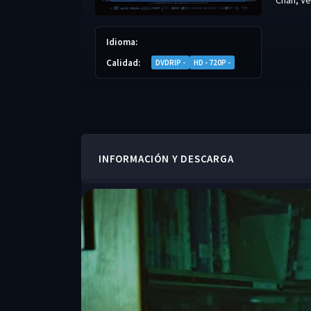
Chan
,
Ve
Idioma:
Calidad:
DVDRIP -
HD - 720P -
INFORMACIÓN Y DESCARGA