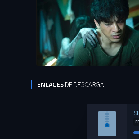
ENLACES
DE DESCARGA
S
BR