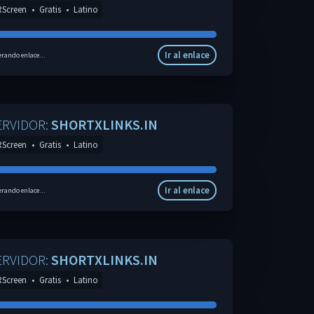
Screen
•
Gratis
•
Latino
Ir al enlace
rando enlace...
ERVIDOR:
SHORTXLINKS.IN
Screen
•
Gratis
•
Latino
Ir al enlace
rando enlace...
ERVIDOR:
SHORTXLINKS.IN
Screen
•
Gratis
•
Latino