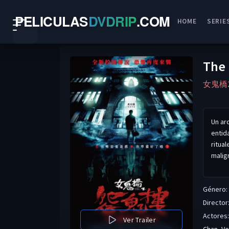
PELICULAS
DVDRIP
.
COM
HOME
SERIE
The 
女鬼橋
Un ar
entid
ritua
malig
Género:
Director
Actores:
Ver Trailer