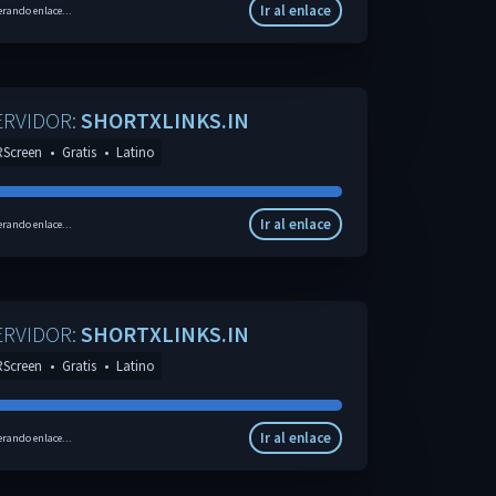
Ir al enlace
rando enlace...
ERVIDOR:
SHORTXLINKS.IN
Screen
•
Gratis
•
Latino
Ir al enlace
rando enlace...
ERVIDOR:
SHORTXLINKS.IN
Screen
•
Gratis
•
Latino
Ir al enlace
rando enlace...