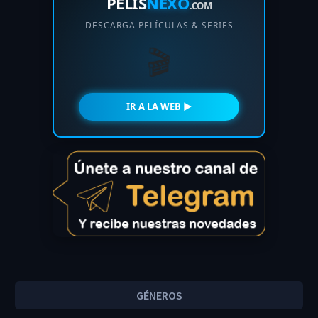
PELIS
NEXO
.COM
DESCARGA PELÍCULAS & SERIES
🎬
IR A LA WEB ►
GÉNEROS