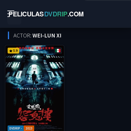
PELICULAS
DVDRIP
.
COM
ACTOR:
WEI-LUN XI
5.9
DVDRIP -
2023