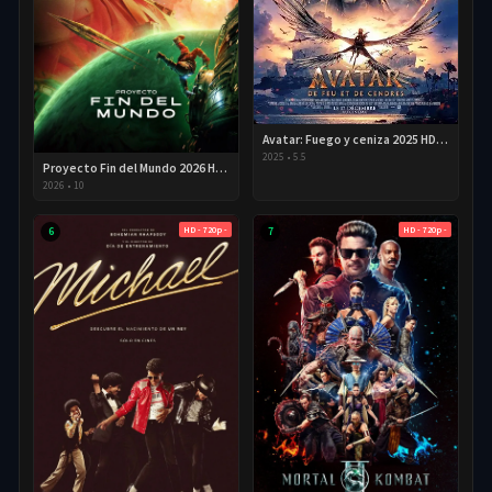
Avatar: Fuego y ceniza 2025 HD 720p Latino
2025
•
5.5
Proyecto Fin del Mundo 2026 HD 720p Latino
2026
•
10
HD - 720p -
HD - 720p -
6
7