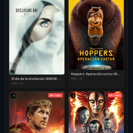
Hoppers: Operación castor 2026 HD 720p Latino
El día de la revelación 2026 HD 720P Latino
2026
•
10
2026
•
6.3
HD - 720p -
HD - 720p -
4
5