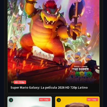
10
HD - 720p -
Super Mario Galaxy: La película 2026 HD 720p Latino
HD - 720p -
HD - 720p -
2
3