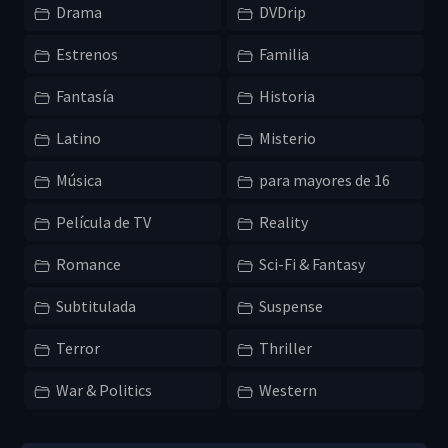
Drama
DVDrip
Estrenos
Familia
Fantasía
Historia
Latino
Misterio
Música
para mayores de 16
Película de TV
Reality
Romance
Sci-Fi & Fantasy
Subtitulada
Suspense
Terror
Thriller
War & Politics
Western