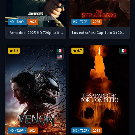
HD - 720P -
2025
HD - 720P -
2026
¡Armados! 2025 HD 720p Latino Mp4
Los extraños: Capítulo 3 (2026) HD 720p Latino
6.2
6.7
HD - 720P -
2024
HD - 720P -
2024