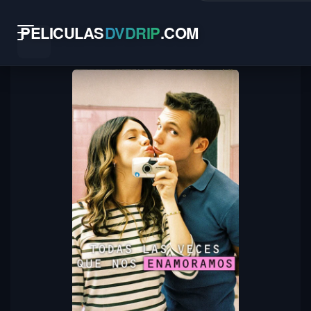
PELICULAS
DVDRIP
.
COM