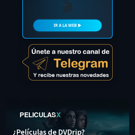
🎬
IR A LA WEB ►
PELICULAS
X
¿Películas de DVDrip?