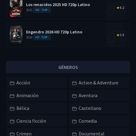
Los renacidos 2025 HD 720p Latino
6.2
2025
•
HD - 720P -
Engendro 2026 HD 720p Latino
5.8
2026
•
HD - 720P -
GÉNEROS
Acción
Action & Adventure
Animación
Aventura
Bélica
Castellano
Ciencia ficción
Comedia
Crimen
Documental