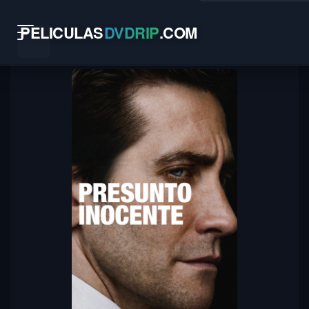
PELICULAS
DVDRIP
.
COM