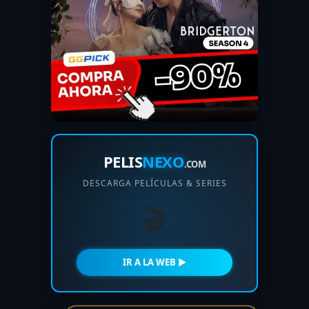
PELIS
NEXO
.COM
DESCARGA PELÍCULAS & SERIES
🎬
IR A LA WEB ►