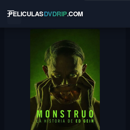
PELICULAS
DVDRIP
.
COM