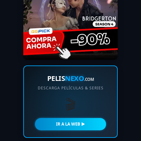
PELIS
NEXO
.COM
DESCARGA PELÍCULAS & SERIES
🎬
IR A LA WEB ►