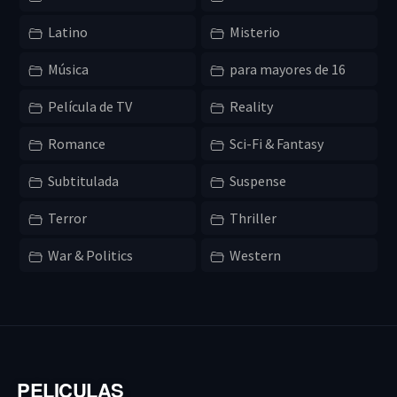
Latino
Misterio
Música
para mayores de 16
Película de TV
Reality
Romance
Sci-Fi & Fantasy
Subtitulada
Suspense
Terror
Thriller
War & Politics
Western
PELICULAS