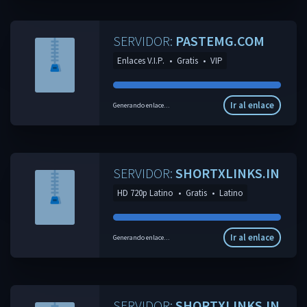
SERVIDOR:
PASTEMG.COM
Enlaces V.I.P.
•
Gratis
•
VIP
Ir al enlace
Generando enlace...
SERVIDOR:
SHORTXLINKS.IN
HD 720p Latino
•
Gratis
•
Latino
Ir al enlace
Generando enlace...
SERVIDOR:
SHORTXLINKS.IN