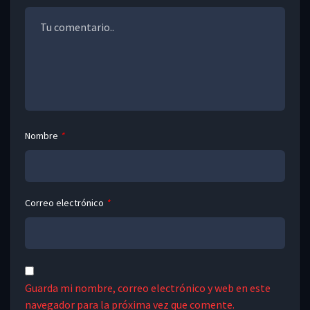
Nombre
*
Correo electrónico
*
Guarda mi nombre, correo electrónico y web en este
navegador para la próxima vez que comente.