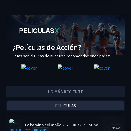
PELICULAS
X
¿Películas de Acción?
Estas son algunas de nuestras recomendaciones para ti.
LO MÁS RECIENTE
PELICULAS
La heroína del moño 2026 HD 720p Latino
8.2
2026
•
HD - 720P -