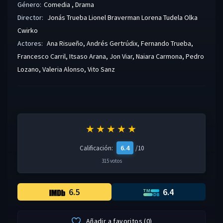
Género:
Comedia
,
Drama
Director:
Jonás Trueba
Lionel Braverman
Lorena Tudela
Olka
Cwirko
Actores:
Ana Risueño
,
Andrés Gertrúdix
,
Fernando Trueba
,
Francesco Carril
,
Itsaso Arana
,
Jon Viar
,
Naiara Carmona
,
Pedro
Lozano
,
Valeria Alonso
,
Vito Sanz
★★★★★
6.4
Calificación:
/10
315 votos
6.5
6.4
Añadir a favoritos
(
0
)