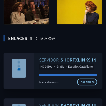
ENLACES
DE DESCARGA
SERVIDOR:
SHORTXLINKS.IN
HD 1080p
•
Gratis
•
Español Castellano
Ir al enlace
Generando enlace...
SERVIDOR:
SHORTXLINKS.IN