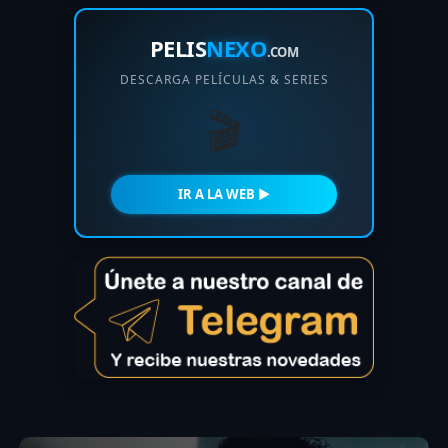
PELIS
NEXO
.COM
DESCARGA PELÍCULAS & SERIES
🎬
IR A LA WEB ►