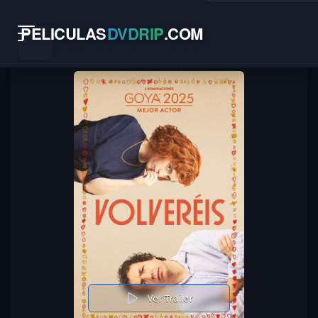
PELICULAS
DVDRIP
.
COM
Ver Trailer