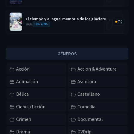
El tiempo y el agua: memoria de los glaciares
7.0
2026 HD 720p
2026
•
HD - 720P -
GÉNEROS
Acción
Action & Adventure
Animación
Aventura
Bélica
Castellano
Ciencia ficción
Comedia
Crimen
Documental
Drama
DVDrip