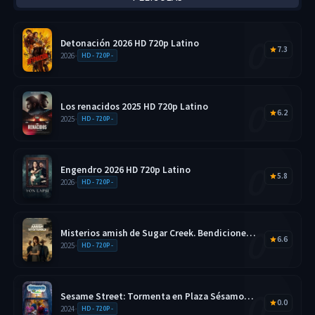
Detonación 2026 HD 720p Latino
7.3
2026
•
HD - 720P -
Los renacidos 2025 HD 720p Latino
6.2
2025
•
HD - 720P -
Engendro 2026 HD 720p Latino
5.8
2026
•
HD - 720P -
Misterios amish de Sugar Creek. Bendiciones
6.6
disfrazadas 2025 HD 720p Latino
2025
•
HD - 720P -
Sesame Street: Tormenta en Plaza Sésamo
0.0
2026 HD 720p Latino
2024
•
HD - 720P -