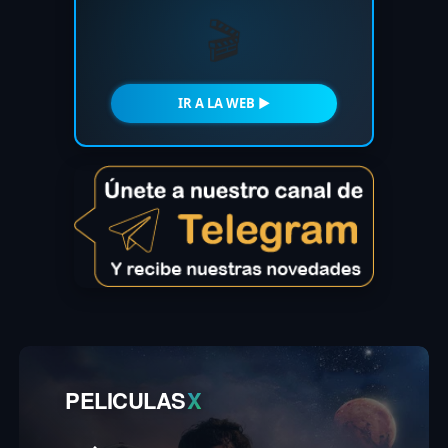
🎬
IR A LA WEB ►
PELICULAS
X