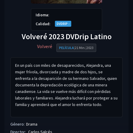
Idioma:
Calidad:
DVDRIP -
Volveré 2023 DVDrip Latino
Volveré
PELÍCULA
|
21 Min.
|
2023
En un país con miles de desaparecidos, Alejandra, una
mujer frívola, divorciada y madre de dos hijos, se
enfrenta a la desaparición de su hermano Salvador, quien
documenta la depredación ecológica de una minera
canadiense. La vida se vuelve más difícil con pérdidas
laborales y familiares. Alejandra luchará por proteger a su
familia y aprenderá que el amor lo enfrenta todo.
Género:
Drama
Director:
Carlos Salcés