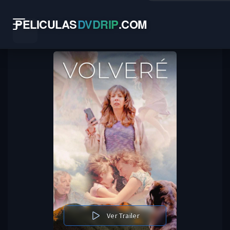
PELICULAS
DVDRIP
.
COM
Ver Trailer