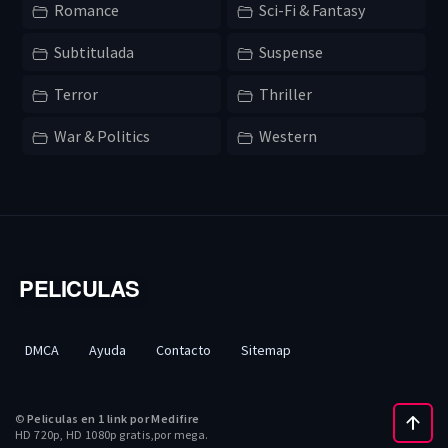
Romance
Sci-Fi & Fantasy
Subtitulada
Suspense
Terror
Thriller
War & Politics
Western
PELICULAS
DMCA
Ayuda
Contacto
Sitemap
©
Peliculas en 1 link por Medifire
HD 720p, HD 1080p gratis,por mega.