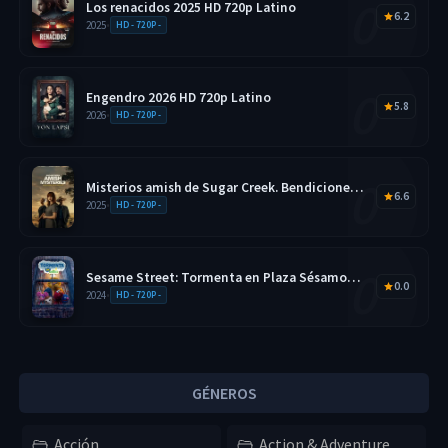
Los renacidos 2025 HD 720p Latino
6.2
2025
•
HD - 720P -
Engendro 2026 HD 720p Latino
5.8
2026
•
HD - 720P -
Misterios amish de Sugar Creek. Bendiciones
6.6
disfrazadas 2025 HD 720p Latino
2025
•
HD - 720P -
Sesame Street: Tormenta en Plaza Sésamo
0.0
2026 HD 720p Latino
2024
•
HD - 720P -
GÉNEROS
Acción
Action & Adventure