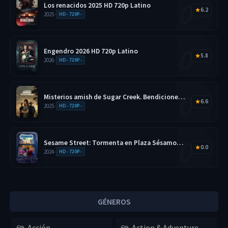
Los renacidos 2025 HD 720p Latino
6.2
2025
•
HD - 720P -
Engendro 2026 HD 720p Latino
5.8
2026
•
HD - 720P -
Misterios amish de Sugar Creek. Bendiciones
6.6
disfrazadas 2025 HD 720p Latino
2025
•
HD - 720P -
Sesame Street: Tormenta en Plaza Sésamo
0.0
2026 HD 720p Latino
2024
•
HD - 720P -
GÉNEROS
Acción
Action & Adventure