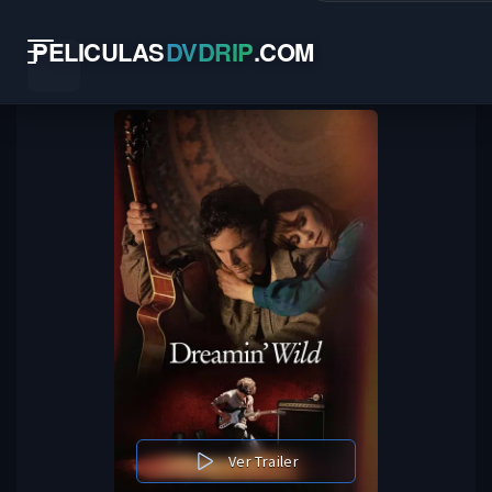
PELICULAS
DVDRIP
.
COM
Ver Trailer