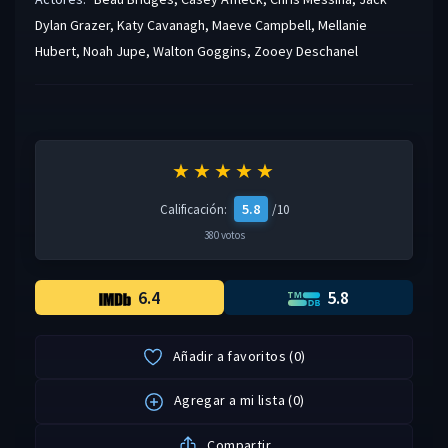
Dylan Grazer
,
Katy Cavanagh
,
Maeve Campbell
,
Mellanie
Hubert
,
Noah Jupe
,
Walton Goggins
,
Zooey Deschanel
★★★★★
5.8
Calificación:
/10
380 votos
6.4
5.8
Añadir a favoritos
(
0
)
Agregar a mi lista
(
0
)
Compartir