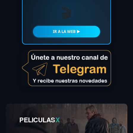
🎬
IR A LA WEB ►
PELICULAS
X