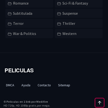
Romance
Sci-Fi & Fantasy
Subtitulada
Suspense
Terror
Thriller
War & Politics
Western
PELICULAS
DMCA
Ayuda
Contacto
Sitemap
©
Peliculas en 1 link por Medifire
HD 720p, HD 1080p gratis,por mega.