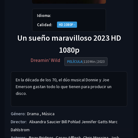
Idioma:
Calidad:
HD 1080P -
Un sueño maravilloso 2023 HD
1080p
Dreamin' Wild
PELÍCULA
|
110 Min.
|
2023
En la década de los 70, el dúo musical Donnie y Joe
Emerson gastan todo lo que tienen para producir un
disco.
Género:
Drama
,
Música
Director:
Alixandra Saucier
Bill Pohlad
Jennifer Gatts
Marc
Dahlstrom
Actores:
Beau Bridges
,
Casey Affleck
,
Chris Messina
,
Jack