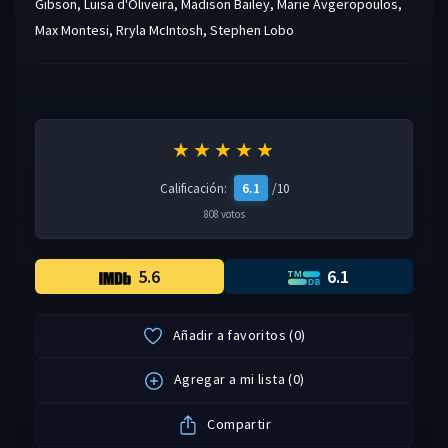
Gibson
,
Luisa d'Oliveira
,
Madison Bailey
,
Marie Avgeropoulos
,
Max Montesi
,
Rryla McIntosh
,
Stephen Lobo
★★★★★
6.1
Calificación:
/10
808 votos
5.6
6.1
Añadir a favoritos
(
0
)
Agregar a mi lista
(
0
)
Compartir