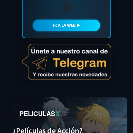
🎬
IR A LA WEB ►
PELICULAS
X
¿Películas de Acción?