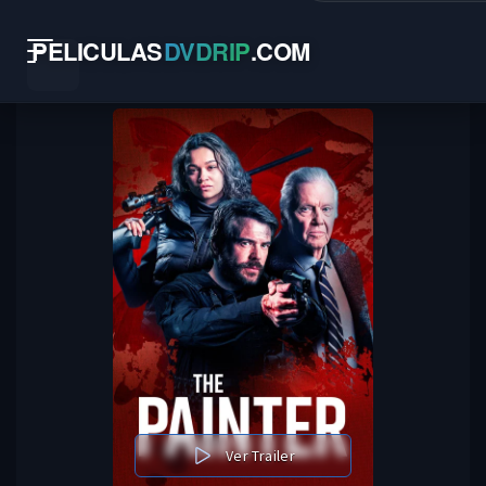
PELICULAS
DVDRIP
.
COM
Ver Trailer