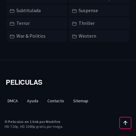
Subtitulada
Suspense
Terror
Thriller
War & Politics
Western
PELICULAS
DMCA
Ayuda
Contacto
Sitemap
©
Peliculas en 1 link por Medifire
HD 720p, HD 1080p gratis,por mega.