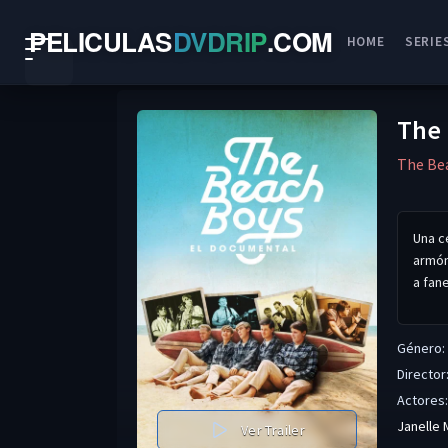
PELICULAS
DVDRIP
.
COM
HOME
SERIE
The 
The Be
Una c
armón
a fan
Género:
Director
Actores:
Janelle
Ver Trailer