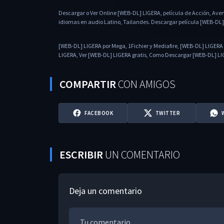
Descargar o Ver Online [WEB-DL] LIGERA, película de Acción, Aven
idiomas en audio Latino, Tailandes. Descargar película [WEB-DL]
[WEB-DL] LIGERA por Mega, 1Fichier y Mediafire, [WEB-DL] LIGERA 
LIGERA, Ver [WEB-DL] LIGERA gratis, Como Descargar [WEB-DL] LIGE
COMPARTIR
CON AMIGOS
FACEBOOK
TWITTER
ESCRIBIR
UN COMENTARIO
Deja un comentario