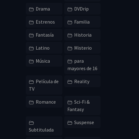
Drama
DVDrip
Estrenos
Familia
Fantasía
Historia
Latino
Misterio
Música
para
mayores de 16
Película de
Reality
TV
Romance
Sci-Fi &
Fantasy
Suspense
Subtitulada