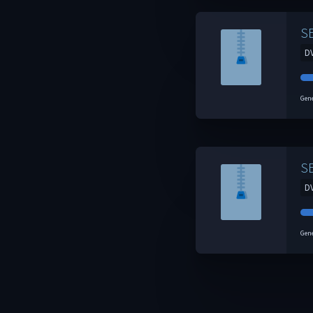
S
DV
Gene
S
DV
Gene