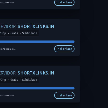
Ir al enlace
rando enlace...
ERVIDOR:
SHORTXLINKS.IN
Drip
•
Gratis
•
Subtitulada
Ir al enlace
rando enlace...
ERVIDOR:
SHORTXLINKS.IN
Drip
•
Gratis
•
Subtitulada
Ir al enlace
rando enlace...