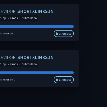
ERVIDOR:
SHORTXLINKS.IN
Drip
•
Gratis
•
Subtitulada
Ir al enlace
rando enlace...
ERVIDOR:
SHORTXLINKS.IN
Drip
•
Gratis
•
Subtitulada
Ir al enlace
rando enlace...