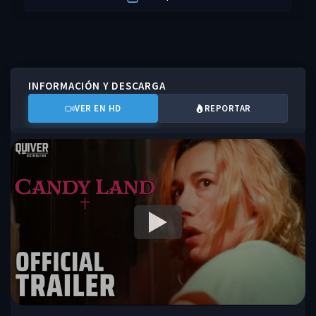
INFORMACIÓN Y DESCARGA
VER EN HD
REPORTAR