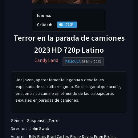
Idioma:
Calidad:
HD - 720P -
Terror en la parada de camiones
2023 HD 720p Latino
Candy Land
PELÍCULA
|
93 Min.
|
2023
Una joven, aparentemente ingenua y devota, es
expulsada de su culto religioso. Sin un lugar al que acudir,
encuentra su camino en el mundo de las trabajadoras
sexuales en paradas de camiones.
Género:
Suspense
,
Terror
Director:
John Swab
Actores:
Billy Blair
,
Brad Carter
,
Bruce Davis
,
Eden Brolin
,