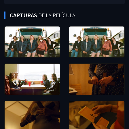
CAPTURAS
DE LA PELÍCULA