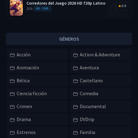
Corredores del Juego 2026 HD 720p Latino
6.9
2026
•
HD - 720P -
GÉNEROS
Acción
Action & Adventure
Animación
Aventura
Bélica
Castellano
Ciencia ficción
Comedia
Crimen
Documental
Drama
DVDrip
Estrenos
Familia