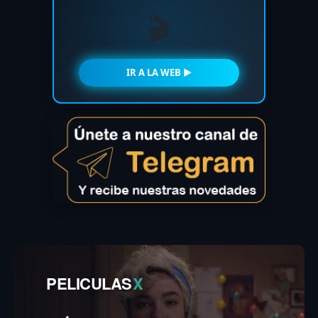
🎬
IR A LA WEB ►
PELICULAS
X