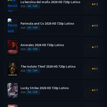
La heroína del moño 2026 HD 720p Latino
8.2
2026
•
HD - 720P -
Parimala and Co 2026 HD 720p Latino
0.0
2026
•
HD - 720P -
Animales 2026 HD 720p Latino
7.7
2026
•
HD - 720P -
The Isolate Thief 2026 HD 720p Latino
6.1
2026
•
HD - 720P -
Lucky Strike 2026 HD 720p Latino
5.7
2026
•
HD - 720P -