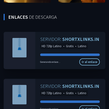
ENLACES
DE DESCARGA
SERVIDOR:
SHORTXLINKS.IN
HD 720p Latino
•
Gratis
•
Latino
Ir al enlace
Generando enlace...
SERVIDOR:
SHORTXLINKS.IN
HD 720p Latino
•
Gratis
•
Latino
Ir al enlace
Generando enlace...