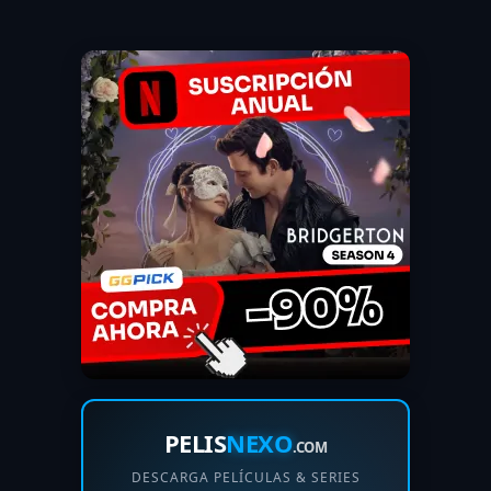
PELIS
NEXO
.COM
DESCARGA PELÍCULAS & SERIES