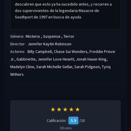
descubren que esto ya ha sucedido antes, y recurren a
dos supervivientes de la legendaria Masacre de
Southport de 1997 en busca de ayuda.
Género:
Misterio
,
Suspense
,
Terror
Director:
Jennifer Kaytin Robinson
Actores:
Billy Campbell
,
Chase Sui Wonders
,
Freddie Prinze
Jr.
,
Gabbriette
,
Jennifer Love Hewitt
,
Jonah Hauer-King
,
Madelyn Cline
,
Sarah Michelle Gellar
,
Sarah Pidgeon
,
Tyriq
Withers
★★★★★
5.9
Calificación:
/10
535 votos