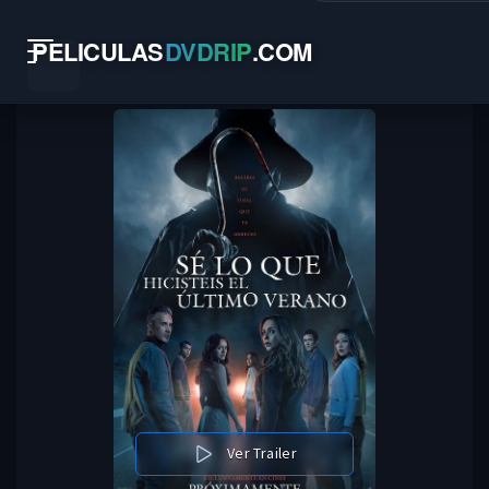
PELICULAS
DVDRIP
.
COM
Ver Trailer