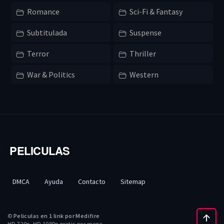
Romance
Sci-Fi & Fantasy
Subtitulada
Suspense
Terror
Thriller
War & Politics
Western
PELICULAS
DMCA
Ayuda
Contacto
Sitemap
©
Peliculas en 1 link por Medifire
HD 720p, HD 1080p gratis,por mega.