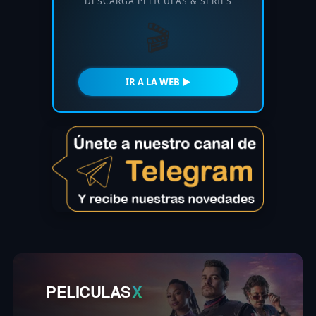
DESCARGA PELÍCULAS & SERIES
🎬
IR A LA WEB ►
PELICULAS
X