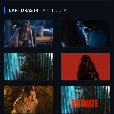
CAPTURAS
DE LA PELÍCULA