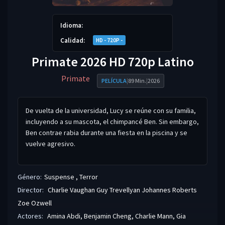
Idioma:
Calidad:
HD - 720P -
Primate 2026 HD 720p Latino
Primate
PELÍCULA
|
89 Min.
|
2026
De vuelta de la universidad, Lucy se reúne con su familia,
incluyendo a su mascota, el chimpancé Ben. Sin embargo,
Ben contrae rabia durante una fiesta en la piscina y se
vuelve agresivo.
Género:
Suspense
,
Terror
Director:
Charlie Vaughan
Guy Trevellyan
Johannes Roberts
Zoe Ozwell
Actores:
Amina Abdi
,
Benjamin Cheng
,
Charlie Mann
,
Gia