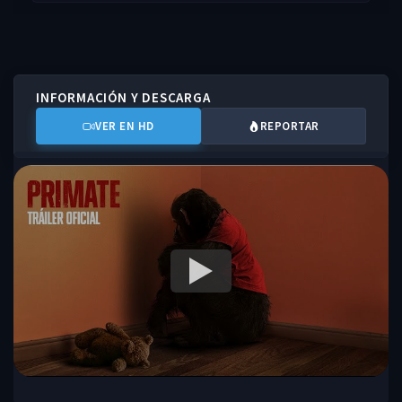
INFORMACIÓN Y DESCARGA
VER EN HD
REPORTAR