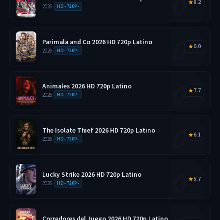
8.2
2026
•
HD - 720P -
Parimala and Co 2026 HD 720p Latino
0.0
2026
•
HD - 720P -
Animales 2026 HD 720p Latino
7.7
2026
•
HD - 720P -
The Isolate Thief 2026 HD 720p Latino
6.1
2026
•
HD - 720P -
Lucky Strike 2026 HD 720p Latino
5.7
2026
•
HD - 720P -
Corredores del Juego 2026 HD 720p Latino