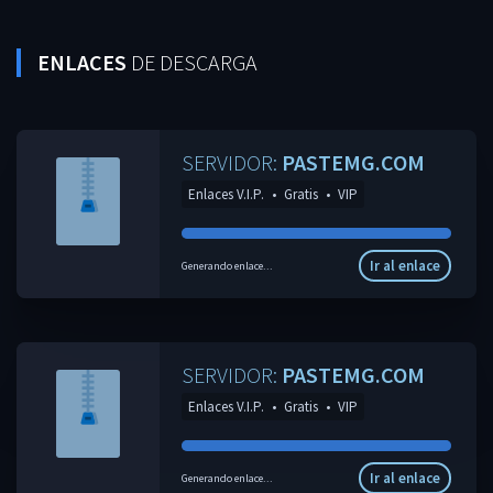
ENLACES
DE DESCARGA
SERVIDOR:
PASTEMG.COM
Enlaces V.I.P.
•
Gratis
•
VIP
Ir al enlace
Generando enlace...
SERVIDOR:
PASTEMG.COM
Enlaces V.I.P.
•
Gratis
•
VIP
Ir al enlace
Generando enlace...