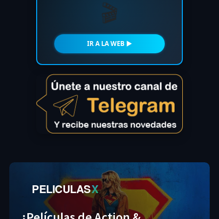
🎬
IR A LA WEB ►
PELICULAS
X
¿Películas de Action &