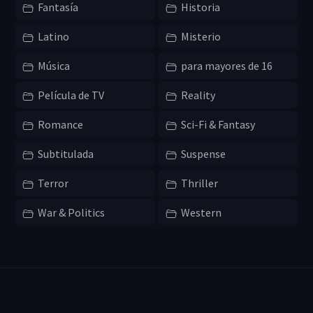
Fantasía
Historia
Latino
Misterio
Música
para mayores de 16
Película de TV
Reality
Romance
Sci-Fi & Fantasy
Subtitulada
Suspense
Terror
Thriller
War & Politics
Western