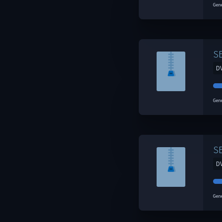
Gene
S
DV
Gene
S
DV
Gene