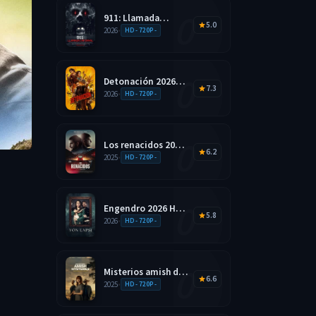
911: Llamada
5.0
Infernal 2026 HD
2026
•
HD - 720P -
720p Latino
Detonación 2026
7.3
HD 720p Latino
2026
•
HD - 720P -
Los renacidos 2025
6.2
HD 720p Latino
2025
•
HD - 720P -
Engendro 2026 HD
5.8
720p Latino
2026
•
HD - 720P -
Misterios amish de
6.6
Sugar Creek.
2025
•
HD - 720P -
Bendiciones
disfrazadas 2025