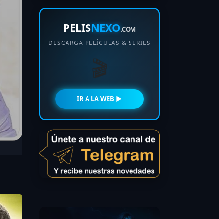
PELIS
NEXO
.COM
DESCARGA PELÍCULAS & SERIES
🎬
IR A LA WEB ►