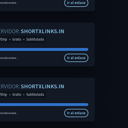
Ir al enlace
rando enlace...
ERVIDOR:
SHORTXLINKS.IN
Drip
•
Gratis
•
Subtitulada
Ir al enlace
rando enlace...
ERVIDOR:
SHORTXLINKS.IN
Drip
•
Gratis
•
Subtitulada
Ir al enlace
rando enlace...