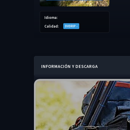
Idioma:
Calidad:
DVDRIP -
INFORMACIÓN Y DESCARGA