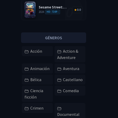
HD 720p Latino
Sesame Street:
0.0
Tormenta en Plaza
2024
•
HD - 720P -
Sésamo 2026 HD
720p Latino
GÉNEROS
Acción
Action &
Adventure
Animación
Aventura
Bélica
Castellano
Ciencia
Comedia
ficción
Crimen
Documental