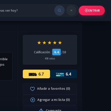
ENTRAR
★★★★★
6.4
Calificación:
/10
rrible
498 votos
jos
6.7
6.4
Añadir a favoritos
(
0
)
Agregar a mi lista
(
0
)
Compartir