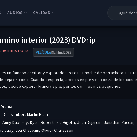
S
AUDIOS
CALIDAD
Latino
HD 1080p
amino interior (2023) DVDrip
Castellano
HD 720P
 chemins noirs
PELÍCULA
|
92 Min.
|
2023
Subtitulada
DVDRIP
e es un famoso escritor y explorador. Pero una noche de borrachera, una te
 le deja en coma. Cuando despierta, apenas en pie y en contra de los conse
dos, decide explorar Francia a pie, por los caminos más pequeños.
Drama
:
Denis Imbert
Martin Blum
Anny Duperey
,
Dylan Robert
,
Izïa Higelin
,
Jean Dujardin
,
Jonathan Zaccaï
,
ne Japy
,
Lou Chauvain
,
Olivier Charasson