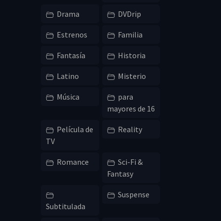
Drama
DVDrip
Estrenos
Familia
Fantasía
Historia
Latino
Misterio
Música
para
mayores de 16
Película de
Reality
TV
Romance
Sci-Fi &
Fantasy
Suspense
Subtitulada