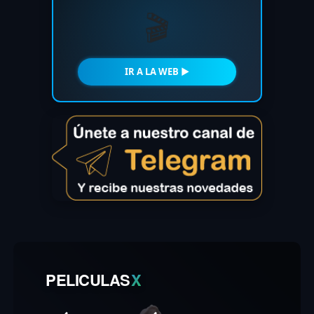
🎬
IR A LA WEB ►
PELICULAS
X