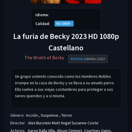
Idioma:
Calidad:
HD 1080P -
La furia de Becky 2023 HD 1080p
Castellano
The Wrath of Becky
PELÍCULA
|
84 Min.
|
2023
Un grupo violento conocido como los Hombres Nobles
irrumpe en la casa de Becky y se lleva a su amado perro.
Ella vuelve a sus viejas costumbres para proteger a sus
seres queridos y a sí misma.
Género:
Acción
,
Suspense
,
Terror
Director:
Alex Burstein
Matt Angel
Suzanne Coote
Actores:
Aaron Dalla Villa
,
Alison Cimmet
,
Courtney Gains
,