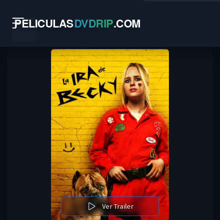
PELICULAS
DVDRIP
.
COM
Ver Trailer