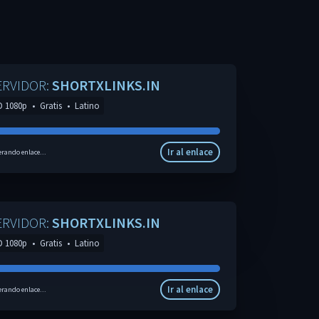
ERVIDOR:
SHORTXLINKS.IN
 1080p
•
Gratis
•
Latino
Ir al enlace
rando enlace...
ERVIDOR:
SHORTXLINKS.IN
 1080p
•
Gratis
•
Latino
Ir al enlace
rando enlace...