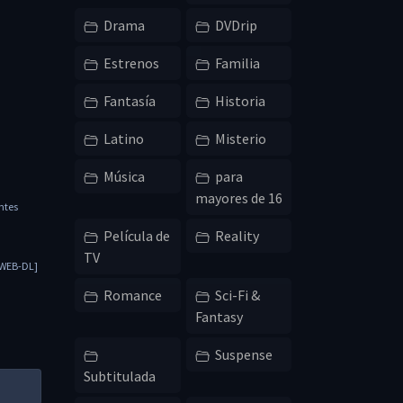
Drama
DVDrip
Estrenos
Familia
Fantasía
Historia
Latino
Misterio
Música
para
mayores de 16
ntes
Película de
Reality
TV
 [WEB-DL]
Romance
Sci-Fi &
Fantasy
Suspense
Subtitulada
S