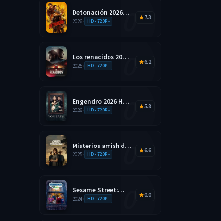
Detonación 2026
7.3
HD 720p Latino
2026
•
HD - 720P -
Los renacidos 2025
6.2
HD 720p Latino
2025
•
HD - 720P -
Engendro 2026 HD
5.8
720p Latino
2026
•
HD - 720P -
Misterios amish de
6.6
Sugar Creek.
2025
•
HD - 720P -
Bendiciones
disfrazadas 2025
HD 720p Latino
Sesame Street:
0.0
Tormenta en Plaza
2024
•
HD - 720P -
Sésamo 2026 HD
720p Latino