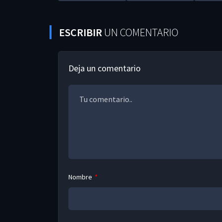
ESCRIBIR
UN COMENTARIO
Deja un comentario
Nombre
*