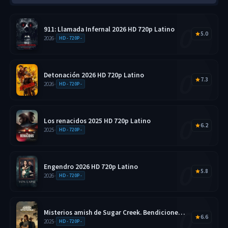
911: Llamada Infernal 2026 HD 720p Latino
5.0
2026
•
HD - 720P -
Detonación 2026 HD 720p Latino
7.3
2026
•
HD - 720P -
Los renacidos 2025 HD 720p Latino
6.2
2025
•
HD - 720P -
Engendro 2026 HD 720p Latino
5.8
2026
•
HD - 720P -
Misterios amish de Sugar Creek. Bendiciones
6.6
disfrazadas 2025 HD 720p Latino
2025
•
HD - 720P -