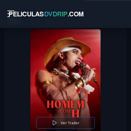
PELICULAS
DVDRIP
.
COM
Ver Trailer