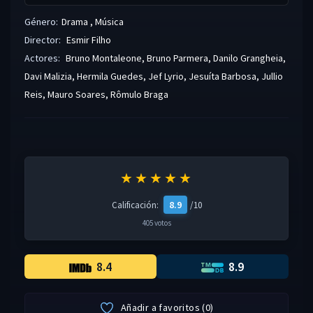
Género:
Drama
,
Música
Director:
Esmir Filho
Actores:
Bruno Montaleone
,
Bruno Parmera
,
Danilo Grangheia
,
Davi Malizia
,
Hermila Guedes
,
Jef Lyrio
,
Jesuíta Barbosa
,
Jullio
Reis
,
Mauro Soares
,
Rômulo Braga
★★★★★
8.9
Calificación:
/10
405 votos
8.4
8.9
Añadir a favoritos
(
0
)