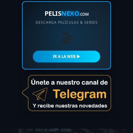
PELIS
NEXO
.COM
DESCARGA PELÍCULAS & SERIES
🎬
IR A LA WEB ►