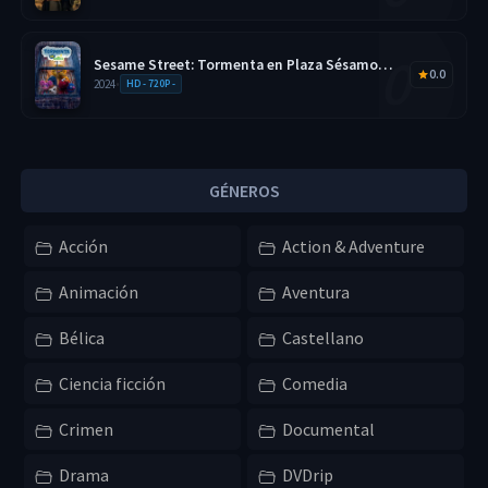
Sesame Street: Tormenta en Plaza Sésamo
0.0
2026 HD 720p Latino
2024
•
HD - 720P -
GÉNEROS
Acción
Action & Adventure
Animación
Aventura
Bélica
Castellano
Ciencia ficción
Comedia
Crimen
Documental
Drama
DVDrip