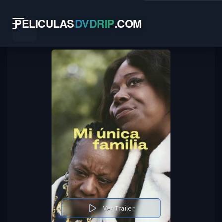
PELICULAS
DVDRIP
.
COM
Ver Trailer