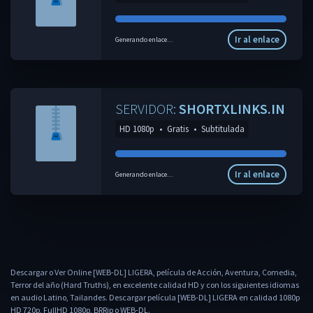
Ir al enlace
Generando enlace...
SERVIDOR:
SHORTXLINKS.IN
HD 1080p
•
Gratis
•
Subtitulada
Ir al enlace
Generando enlace...
Descargar o Ver Online [WEB-DL] LIGERA, película de Acción, Aventura, Comedia,
Terror del año (Hard Truths), en excelente calidad HD y con los siguientes idiomas
en audio Latino, Tailandes. Descargar película [WEB-DL] LIGERA en calidad 1080p
HD 720p, FullHD 1080p, BRRip o WEB-DL.