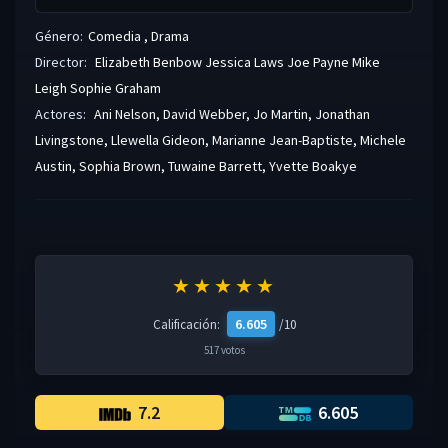
Género:
Comedia
,
Drama
Director:
Elizabeth Benbow
Jessica Laws
Joe Payne
Mike
Leigh
Sophie Graham
Actores:
Ani Nelson
,
David Webber
,
Jo Martin
,
Jonathan
Livingstone
,
Llewella Gideon
,
Marianne Jean-Baptiste
,
Michele
Austin
,
Sophia Brown
,
Tuwaine Barrett
,
Yvette Boakye
★★★★★
6.605
Calificación:
/10
517 votos
7.2
6.605