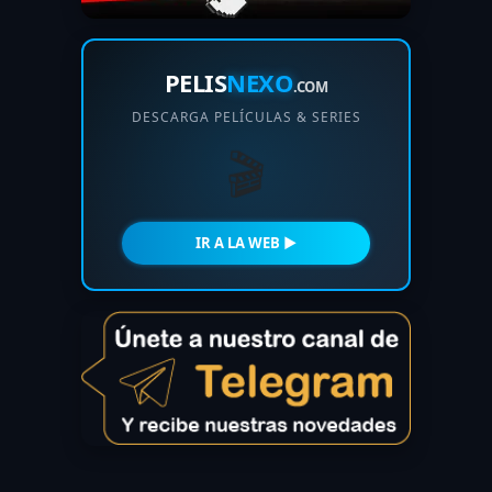
PELIS
NEXO
.COM
DESCARGA PELÍCULAS & SERIES
🎬
IR A LA WEB ►