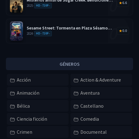
Misterios amish de Sugar Creek. Bendiciones
6.6
disfrazadas 2025 HD 720p Latino
2025
•
HD - 720P -
Sesame Street: Tormenta en Plaza Sésamo
0.0
2026 HD 720p Latino
2024
•
HD - 720P -
GÉNEROS
Acción
Action & Adventure
Animación
Aventura
Bélica
Castellano
Ciencia ficción
Comedia
Crimen
Documental