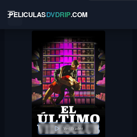
PELICULAS
DVDRIP
.
COM
Ver Trailer