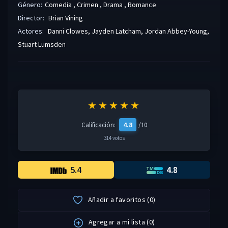
Género:
Comedia
,
Crimen
,
Drama
,
Romance
Director:
Brian Vining
Actores:
Danni Clowes
,
Jayden Latcham
,
Jordan Abbey-Young
,
Stuart Lumsden
★★★★★
4.8
Calificación:
/10
314 votos
5.4
4.8
Añadir a favoritos
(
0
)
Agregar a mi lista
(
0
)