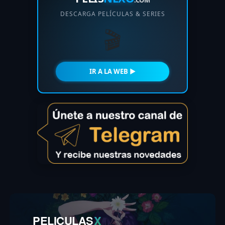
.COM
DESCARGA PELÍCULAS & SERIES
🎬
IR A LA WEB ►
PELICULAS
X