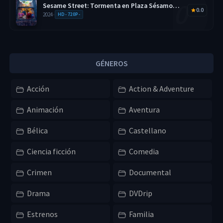
Sesame Street: Tormenta en Plaza Sésamo
0.0
2026 HD 720p Latino
2024
•
HD - 720P -
GÉNEROS
Acción
Action & Adventure
Animación
Aventura
Bélica
Castellano
Ciencia ficción
Comedia
Crimen
Documental
Drama
DVDrip
Estrenos
Familia