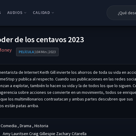
S
AUDIOS
CALIDAD
Latino
HD 1080p
oder de los centavos 2023
Castellano
HD 720P
Money
PELÍCULA
|
104 Min.
|
2023
Subtitulada
DVDRIP
mentarista de Internet Keith Gill invierte los ahorros de toda su vida en acc
meStop y publica al respecto. Cuando sus publicaciones en las redes soci
nzan a explotar, también lo hacen su vida y la de todos los que lo siguen. 
ugerencia sobre acciones se convierte en un movimiento, todos se enriqu
 que los multimillonarios contraatacan y ambas partes descubren que sus
s están patas arriba.
Comedia
,
Drama
,
Historia
:
Amy Lauritsen
Craig Gillespie
Zachary Citarella