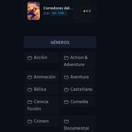
Corredores del
6.9
Juego 2026 HD
2026
•
HD - 720P -
720p Latino
GÉNEROS
Acción
Action &
Adventure
Animación
Aventura
Bélica
Castellano
Ciencia
Comedia
ficción
Crimen
Documental