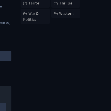
Terror
Thriller
es
War &
Western
Politics
 [WEB-DL]
S