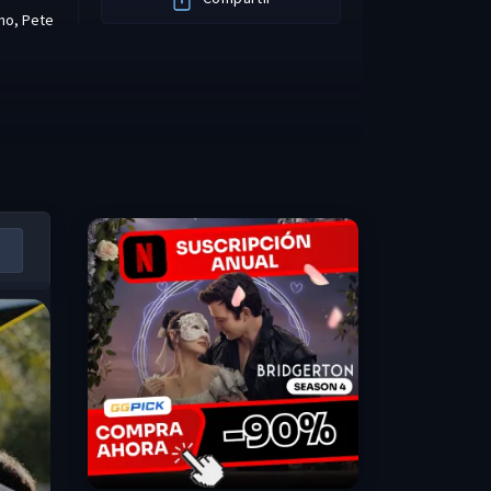
ano
,
Pete