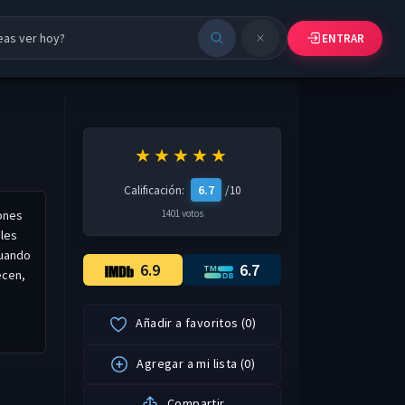
ENTRAR
★★★★★
6.7
Calificación:
/10
iones
1401 votos
ales
Cuando
6.9
6.7
ecen,
Añadir a favoritos
(
0
)
Agregar a mi lista
(
0
)
Compartir