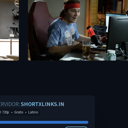
ERVIDOR:
SHORTXLINKS.IN
D 720p
•
Gratis
•
Latino