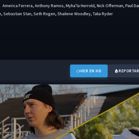
America Ferrera
,
Anthony Ramos
,
Myha’la Herrold
,
Nick Offerman
,
Paul D
n
,
Sebastian Stan
,
Seth Rogen
,
Shailene Woodley
,
Talia Ryder
VER EN HD
REPORTAR