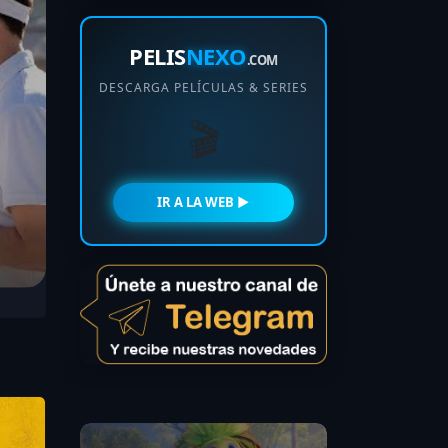
PELIS
NEXO
.COM
DESCARGA PELÍCULAS & SERIES
🎬
IR A LA WEB ►