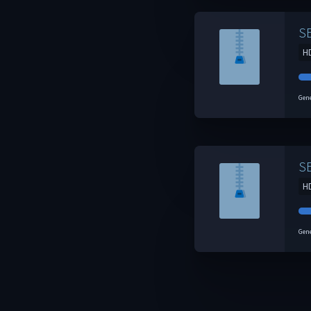
S
H
Gene
S
H
Gene