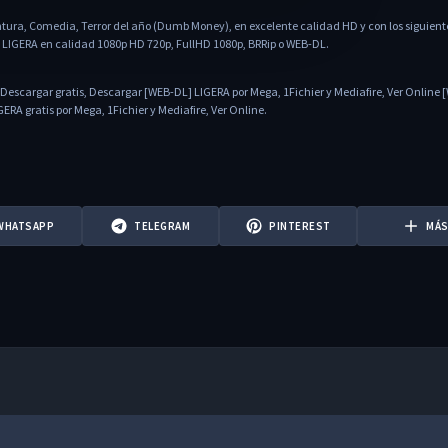
ntura, Comedia, Terror del año (Dumb Money), en excelente calidad HD y con los siguient
 LIGERA en calidad 1080p HD 720p, FullHD 1080p, BRRip o WEB-DL.
Descargar gratis, Descargar [WEB-DL] LIGERA por Mega, 1Fichier y Mediafire, Ver Online
RA gratis por Mega, 1Fichier y Mediafire, Ver Online.
WHATSAPP
TELEGRAM
PINTEREST
MÁ