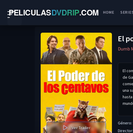
PELICULAS
DVDRIP
.
COM
HOME
SERIE
El p
Dumb 
El co
de Ga
comie
una s
hasta
mundo
Género:
Ver Trailer
Director