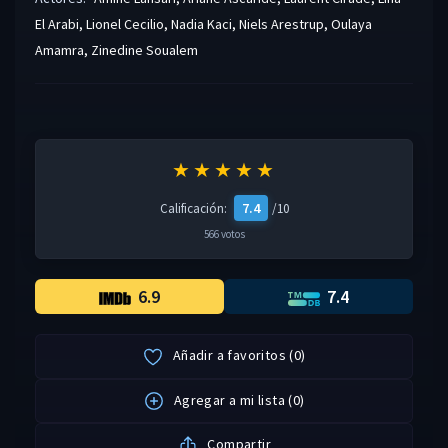
El Arabi
,
Lionel Cecilio
,
Nadia Kaci
,
Niels Arestrup
,
Oulaya
Amamra
,
Zinedine Soualem
★★★★★
7.4
Calificación:
/10
566 votos
6.9
7.4
Añadir a favoritos
(
0
)
Agregar a mi lista
(
0
)
Compartir