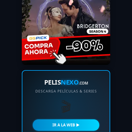
PELIS
NEXO
.COM
DESCARGA PELÍCULAS & SERIES
🎬
IR A LA WEB ►