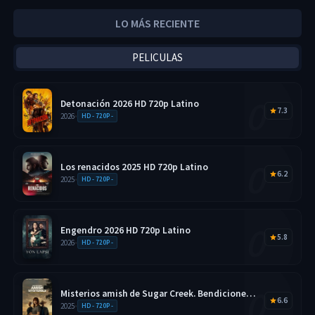
LO MÁS RECIENTE
PELICULAS
Detonación 2026 HD 720p Latino
7.3
2026
•
HD - 720P -
Los renacidos 2025 HD 720p Latino
6.2
2025
•
HD - 720P -
Engendro 2026 HD 720p Latino
5.8
2026
•
HD - 720P -
Misterios amish de Sugar Creek. Bendiciones
6.6
disfrazadas 2025 HD 720p Latino
2025
•
HD - 720P -