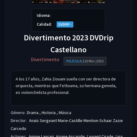
Idioma:
Calidad:
DVDRIP -
Divertimento 2023 DVDrip
Castellano
Divertimento
PELÍCULA
|
110 Min.
|
2023
A los 17 años, Zahia Ziouani sueña con ser directora de
orquesta, mientras que Fettouma, su hermana gemela,
es violonchelista profesional.
Género:
Drama
,
Historia
,
Música
Director:
Anaïs Sergeant
Marie-Castille Mention-Schaar
Zazie
Carcedo
Actores:
Amine Lansari
,
Ariane Ascaride
,
Laurent Cirade
,
Lina