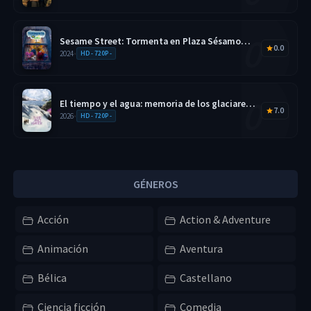
Sesame Street: Tormenta en Plaza Sésamo
0.0
2026 HD 720p Latino
2024
•
HD - 720P -
El tiempo y el agua: memoria de los glaciares
7.0
2026 HD 720p
2026
•
HD - 720P -
GÉNEROS
Acción
Action & Adventure
Animación
Aventura
Bélica
Castellano
Ciencia ficción
Comedia