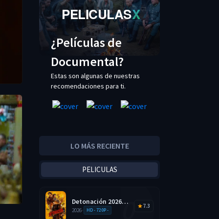
PELICULAS
X
¿Películas de
Documental?
Estas son algunas de nuestras
recomendaciones para ti.
LO MÁS RECIENTE
PELICULAS
Detonación 2026
7.3
HD 720p Latino
2026
•
HD - 720P -