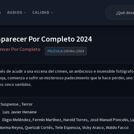
S
AUDIOS
CALIDAD
Latino
HD 1080p
parecer Por Completo 2024
Castellano
HD 720P
recer Por Completo
PELÍCULA
|
100 Min.
|
2024
Subtitulada
DVDRIP
és de acudir a una escena del crimen, un ambicioso e insensible fotógrafo
roja, comienza a sufrir un misterioso padecimiento que le hace perder, uno
los cinco sentidos.
Suspense
,
Terror
:
Luis Javier Henaine
Eligio Meléndez
,
Fermín Martínez
,
Harold Torres
,
José Manuel Poncelis
,
Lu
Norma Reyna
,
Quetzali Cortés
,
Tete Espinoza
,
Vicky Araico
,
Waldo Facco