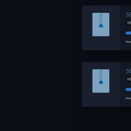
S
H
Gene
S
H
Gene