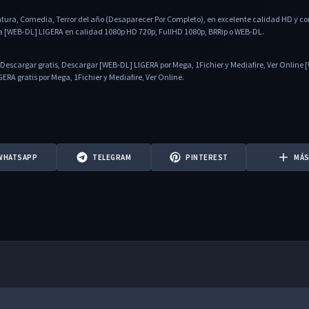
tura, Comedia, Terror del año (Desaparecer Por Completo), en excelente calidad HD y co
la [WEB-DL] LIGERA en calidad 1080p HD 720p, FullHD 1080p, BRRip o WEB-DL.
Descargar gratis, Descargar [WEB-DL] LIGERA por Mega, 1Fichier y Mediafire, Ver Online
RA gratis por Mega, 1Fichier y Mediafire, Ver Online.
WHATSAPP
TELEGRAM
PINTEREST
MÁ