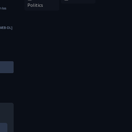
Politics
n los
 [WEB-DL]
S