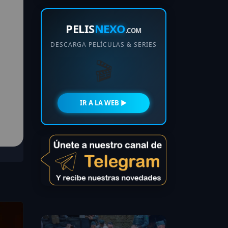
PELIS
NEXO
.COM
DESCARGA PELÍCULAS & SERIES
🎬
IR A LA WEB ►