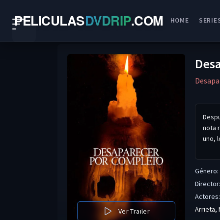
PELICULAS
DVDRIP
.
COM
HOME
SERIE
Desa
Desapa
Despu
nota 
uno, 
Género:
Director
Actores:
Arrieta
,
Ver Trailer