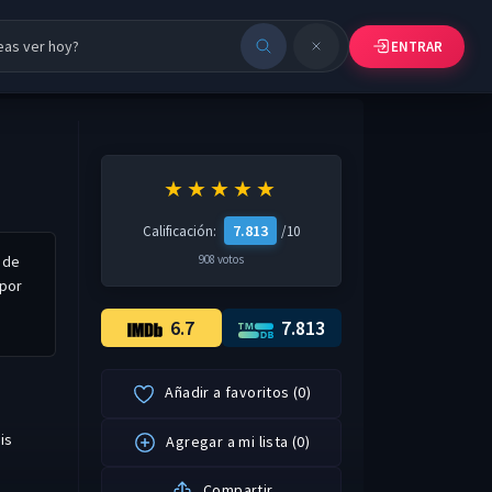
ENTRAR
★★★★★
7.813
Calificación:
/10
 de
908 votos
 por
6.7
7.813
Añadir a favoritos
(
0
)
is
Agregar a mi lista
(
0
)
Compartir