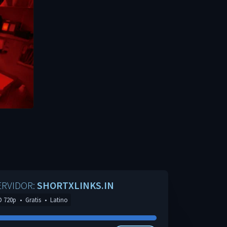
ERVIDOR:
SHORTXLINKS.IN
D 720p
•
Gratis
•
Latino