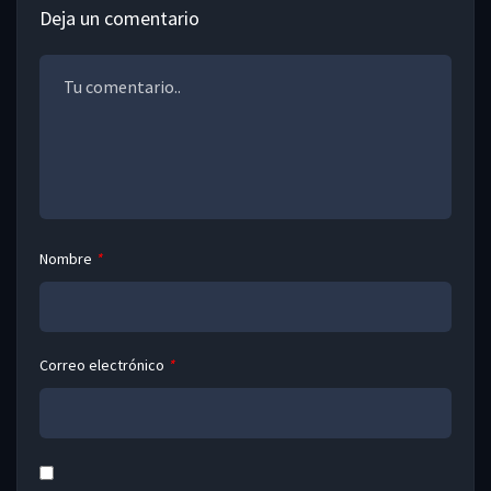
Deja un comentario
Nombre
*
Correo electrónico
*