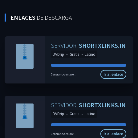
ENLACES
DE DESCARGA
SERVIDOR:
SHORTXLINKS.IN
DVDrip
•
Gratis
•
Latino
Ir al enlace
Generando enlace...
SERVIDOR:
SHORTXLINKS.IN
DVDrip
•
Gratis
•
Latino
Ir al enlace
Generando enlace...