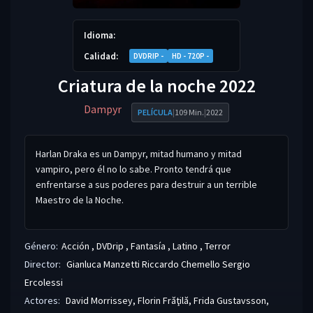
Idioma:
Calidad:
DVDRIP -
HD - 720P -
Criatura de la noche 2022
Dampyr
PELÍCULA
|
109 Min.
|
2022
Harlan Draka es un Dampyr, mitad humano y mitad
vampiro, pero él no lo sabe. Pronto tendrá que
enfrentarse a sus poderes para destruir a un terrible
Maestro de la Noche.
Género:
Acción
,
DVDrip
,
Fantasía
,
Latino
,
Terror
Director:
Gianluca Manzetti
Riccardo Chemello
Sergio
Ercolessi
Actores:
David Morrissey
,
Florin Frăţilă
,
Frida Gustavsson
,