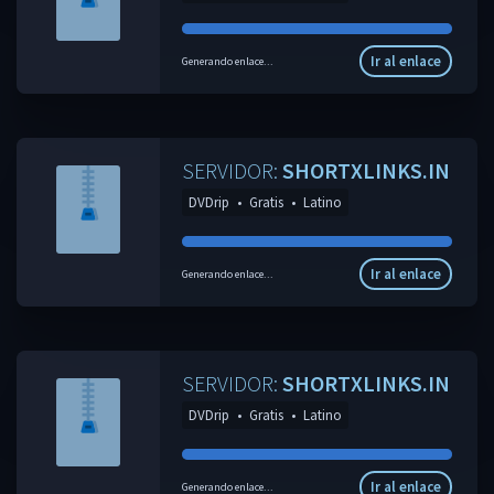
Ir al enlace
Generando enlace...
SERVIDOR:
SHORTXLINKS.IN
DVDrip
•
Gratis
•
Latino
Ir al enlace
Generando enlace...
SERVIDOR:
SHORTXLINKS.IN
DVDrip
•
Gratis
•
Latino
Ir al enlace
Generando enlace...