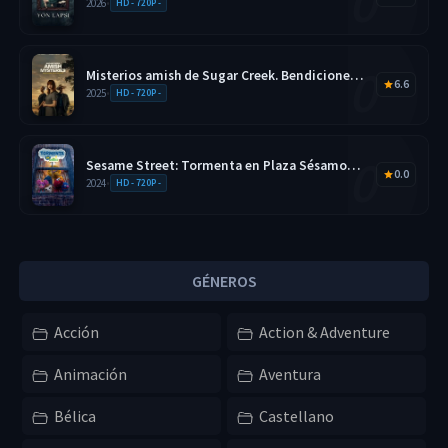
2026
•
HD - 720P -
Misterios amish de Sugar Creek. Bendiciones
6.6
disfrazadas 2025 HD 720p Latino
2025
•
HD - 720P -
Sesame Street: Tormenta en Plaza Sésamo
0.0
2026 HD 720p Latino
2024
•
HD - 720P -
GÉNEROS
Acción
Action & Adventure
Animación
Aventura
Bélica
Castellano