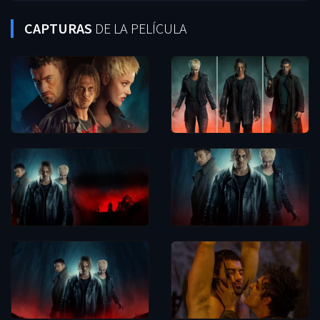
CAPTURAS
DE LA PELÍCULA