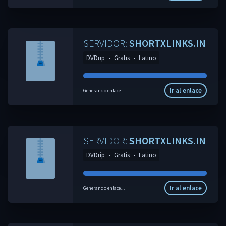
SERVIDOR:
SHORTXLINKS.IN
DVDrip
•
Gratis
•
Latino
Ir al enlace
Generando enlace...
SERVIDOR:
SHORTXLINKS.IN
DVDrip
•
Gratis
•
Latino
Ir al enlace
Generando enlace...