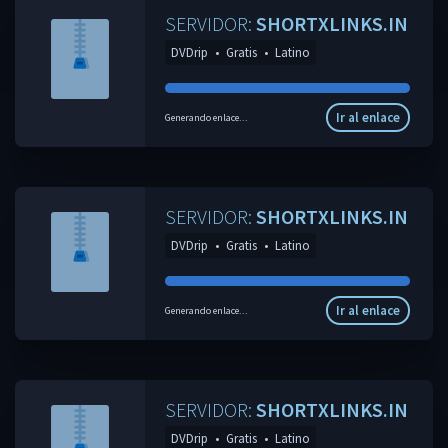
SERVIDOR:
SHORTXLINKS.IN
DVDrip
•
Gratis
•
Latino
Ir al enlace
Generando enlace...
SERVIDOR:
SHORTXLINKS.IN
DVDrip
•
Gratis
•
Latino
Ir al enlace
Generando enlace...
SERVIDOR:
SHORTXLINKS.IN
DVDrip
•
Gratis
•
Latino