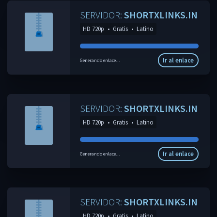
SERVIDOR:
SHORTXLINKS.IN
HD 720p
•
Gratis
•
Latino
Ir al enlace
Generando enlace...
SERVIDOR:
SHORTXLINKS.IN
HD 720p
•
Gratis
•
Latino
Ir al enlace
Generando enlace...
SERVIDOR:
SHORTXLINKS.IN
HD 720p
•
Gratis
•
Latino