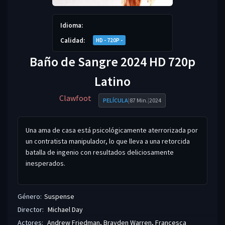
Idioma:
Calidad:
HD - 720P -
Baño de Sangre 2024 HD 720p
Latino
Clawfoot
PELÍCULA
|
87 Min.
|
2024
Una ama de casa está psicológicamente aterrorizada por
un contratista manipulador, lo que lleva a una retorcida
batalla de ingenio con resultados deliciosamente
inesperados.
Género:
Suspense
Director:
Michael Day
Actores:
Andrew Friedman
,
Brayden Warren
,
Francesca