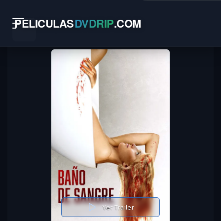
PELICULAS
DVDRIP
.
COM
Ver Trailer