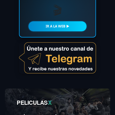
🎬
IR A LA WEB ►
PELICULAS
X