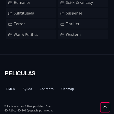
Romance
Sci-Fi & Fantasy
Subtitulada
Suspense
Terror
Thriller
War & Politics
Western
PELICULAS
DMCA
Ayuda
Contacto
Sitemap
©
Peliculas en 1 link por Medifire
HD 720p, HD 1080p gratis,por mega.