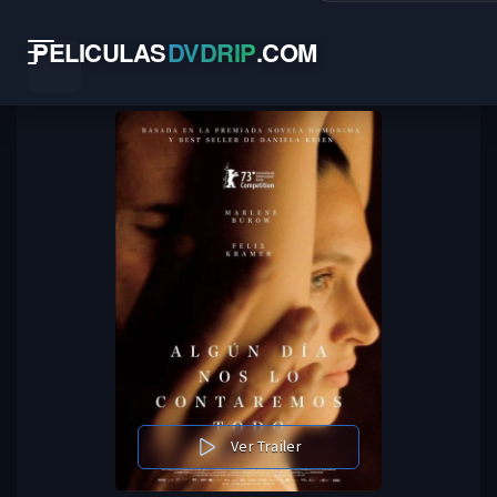
PELICULAS
DVDRIP
.
COM
Ver Trailer