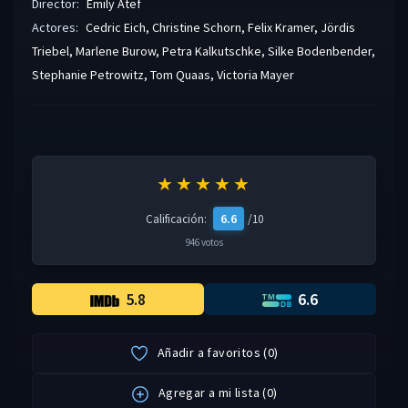
Director:
Emily Atef
Actores:
Cedric Eich
,
Christine Schorn
,
Felix Kramer
,
Jördis
Triebel
,
Marlene Burow
,
Petra Kalkutschke
,
Silke Bodenbender
,
Stephanie Petrowitz
,
Tom Quaas
,
Victoria Mayer
★★★★★
6.6
Calificación:
/10
946 votos
5.8
6.6
Añadir a favoritos
(
0
)
Agregar a mi lista
(
0
)