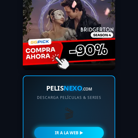
PELIS
NEXO
.COM
DESCARGA PELÍCULAS & SERIES
🎬
IR A LA WEB ►