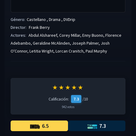
Género:
Castellano
,
Drama
,
DVDrip
Director:
Frank Berry
Actores:
Abdul Alshareef
,
Corey Millar
,
Enny Buono
,
Florence
Adebambo
,
Geraldine McAlinden
,
Joseph Palmer
,
Josh
O'Connor
,
Letitia Wright
,
Lorcan Cranitch
,
Paul Murphy
★★★★★
7.3
Calificación:
/10
942 votos
6.5
7.3