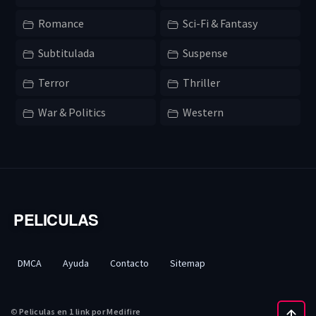
Romance
Sci-Fi & Fantasy
Subtitulada
Suspense
Terror
Thriller
War & Politics
Western
PELICULAS
DMCA
Ayuda
Contacto
Sitemap
©
Peliculas en 1 link por Medifire