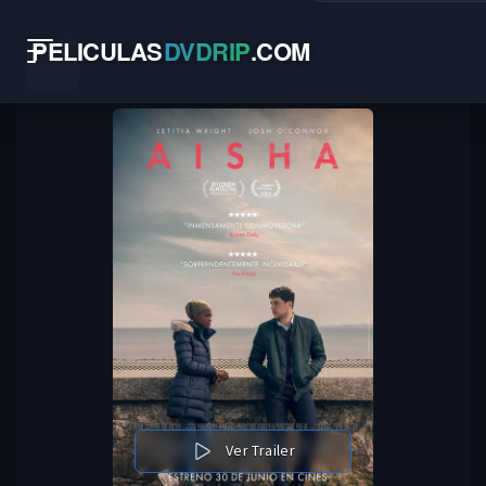
PELICULAS
DVDRIP
.
COM
Ver Trailer