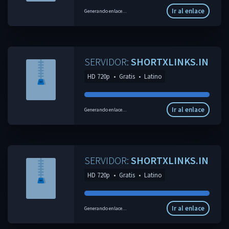
Ir al enlace
Generando enlace...
SERVIDOR:
SHORTXLINKS.IN
HD 720p
•
Gratis
•
Latino
Ir al enlace
Generando enlace...
SERVIDOR:
SHORTXLINKS.IN
HD 720p
•
Gratis
•
Latino
Ir al enlace
Generando enlace...