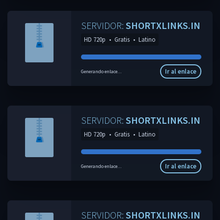
SERVIDOR:
SHORTXLINKS.IN
HD 720p
•
Gratis
•
Latino
Ir al enlace
Generando enlace...
SERVIDOR:
SHORTXLINKS.IN
HD 720p
•
Gratis
•
Latino
Ir al enlace
Generando enlace...
SERVIDOR:
SHORTXLINKS.IN