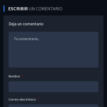
ESCRIBIR
UN COMENTARIO
Deja un comentario
Nombre
*
Correo electrónico
*