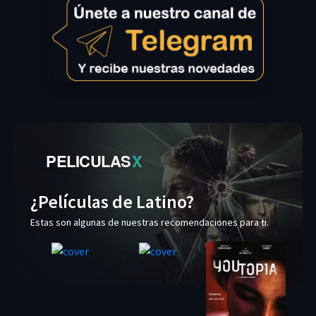
PELICULAS
X
¿Películas de Latino?
Estas son algunas de nuestras recomendaciones para ti.