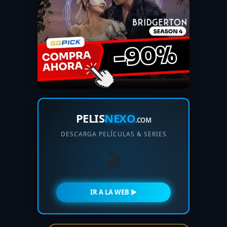
PELIS
NEXO
.COM
DESCARGA PELÍCULAS & SERIES
🎬
IR A LA WEB ►