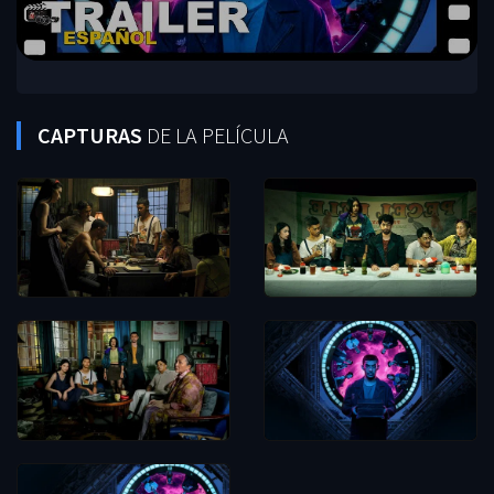
CAPTURAS
DE LA PELÍCULA