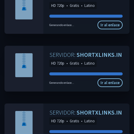
HD 720p
•
Gratis
•
Latino
Ir al enlace
Generando enlace...
SERVIDOR:
SHORTXLINKS.IN
HD 720p
•
Gratis
•
Latino
Ir al enlace
Generando enlace...
SERVIDOR:
SHORTXLINKS.IN
HD 720p
•
Gratis
•
Latino