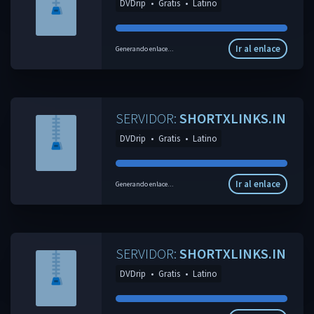
DVDrip
•
Gratis
•
Latino
Ir al enlace
Generando enlace...
SERVIDOR:
SHORTXLINKS.IN
DVDrip
•
Gratis
•
Latino
Ir al enlace
Generando enlace...
SERVIDOR:
SHORTXLINKS.IN
DVDrip
•
Gratis
•
Latino