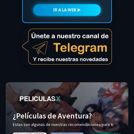
IR A LA WEB ►
PELICULAS
X
¿Películas de Aventura?
Estas son algunas de nuestras recomendaciones para ti.