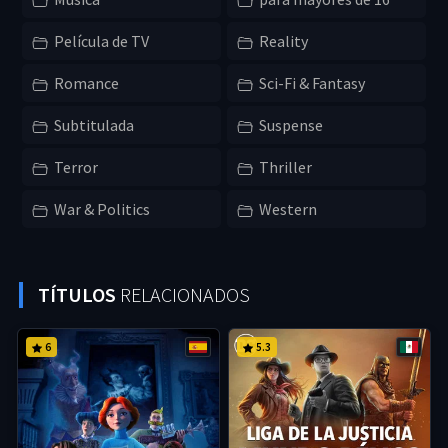
Película de TV
Reality
Romance
Sci-Fi & Fantasy
Subtitulada
Suspense
Terror
Thriller
War & Politics
Western
TÍTULOS
RELACIONADOS
6
5.3