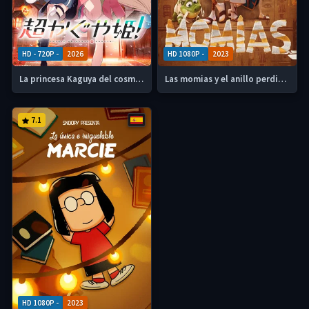
HD - 720P -
2026
HD 1080P -
2023
La princesa Kaguya del cosmos 2026 HD 720p Latino
Las momias y el anillo perdido 2023 HD 1080p Latino
7.1
HD 1080P -
2023