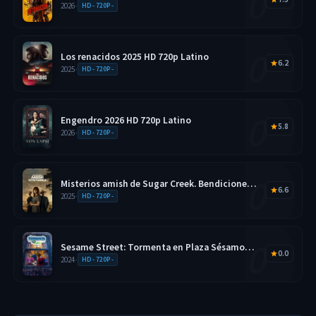
2026
•
HD - 720P -
Los renacidos 2025 HD 720p Latino
6.2
2025
•
HD - 720P -
Engendro 2026 HD 720p Latino
5.8
2026
•
HD - 720P -
Misterios amish de Sugar Creek. Bendiciones
6.6
disfrazadas 2025 HD 720p Latino
2025
•
HD - 720P -
Sesame Street: Tormenta en Plaza Sésamo
0.0
2026 HD 720p Latino
2024
•
HD - 720P -