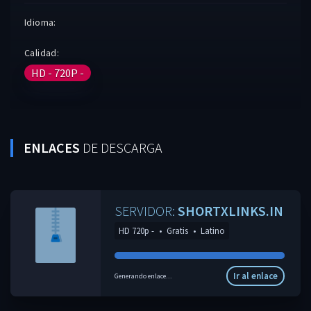
Idioma:
Calidad:
HD - 720P -
ENLACES
DE DESCARGA
SERVIDOR:
SHORTXLINKS.IN
HD 720p -
•
Gratis
•
Latino
Ir al enlace
Generando enlace...