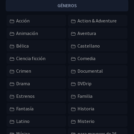
GÉNEROS
Acción
Action & Adventure
Animación
Aventura
Bélica
Castellano
Ciencia ficción
Comedia
Crimen
Documental
Drama
DVDrip
Estrenos
Familia
Fantasía
Historia
Latino
Misterio
Música
para mayores de 16