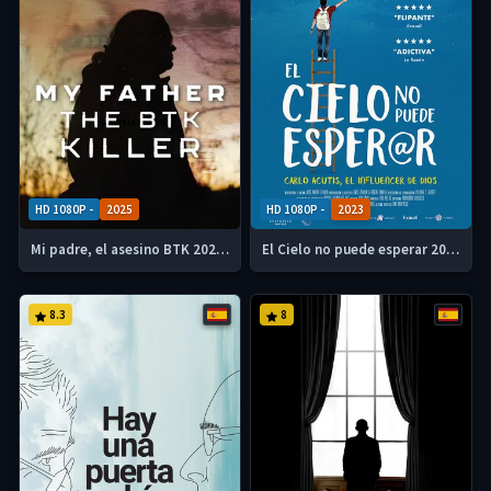
HD 1080P -
2025
HD 1080P -
2023
Mi padre, el asesino BTK 2025 HD 1080p Castellano
El Cielo no puede esperar 2023 HD 1080p Castellano
8.3
8