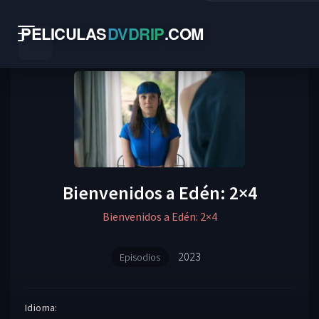
PELICULAS
DVDRIP
.
COM
Bienvenidos a Edén: 2×4
Bienvenidos a Edén: 2×4
2023
Episodios
Idioma: