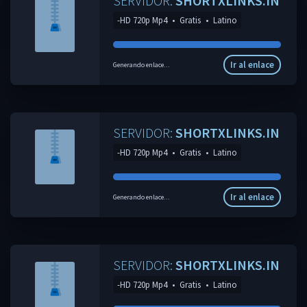
SERVIDOR:
SHORTXLINKS.IN
-HD 720p Mp4
•
Gratis
•
Latino
Ir al enlace
Generando enlace...
SERVIDOR:
SHORTXLINKS.IN
-HD 720p Mp4
•
Gratis
•
Latino
Ir al enlace
Generando enlace...
SERVIDOR:
SHORTXLINKS.IN
-HD 720p Mp4
•
Gratis
•
Latino