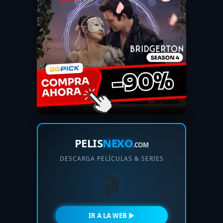
PELIS
NEXO
.COM
DESCARGA PELÍCULAS & SERIES
🎬
IR A LA WEB ►