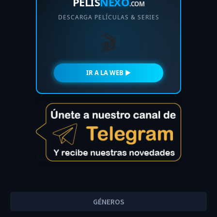
PELIS
NEXO
.COM
DESCARGA PELÍCULAS & SERIES
🎬
IR A LA WEB ►
GÉNEROS