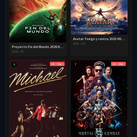
Avatar: Fuego y ceniza 2025 HD 720p Latino
2025
•
5.5
Proyecto Fin del Mundo 2026 HD 720p Latino
2026
•
10
HD - 720p -
HD - 720p -
6
7