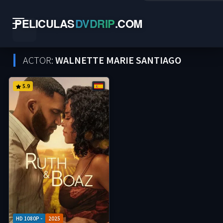
PELICULAS
DVDRIP
.
COM
ACTOR:
WALNETTE MARIE SANTIAGO
5.9
HD 1080P -
2025