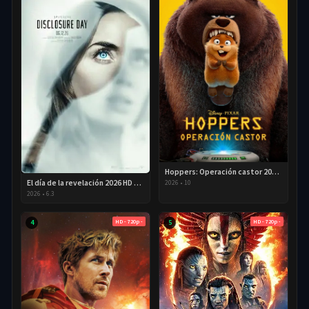
Hoppers: Operación castor 2026 HD 720p Latino
El día de la revelación 2026 HD 720P Latino
2026
•
10
2026
•
6.3
HD - 720p -
HD - 720p -
4
5