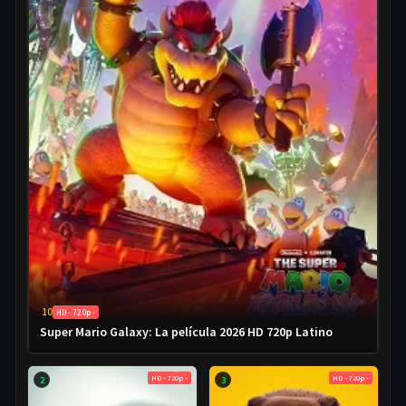
10
HD - 720p -
Super Mario Galaxy: La película 2026 HD 720p Latino
HD - 720p -
HD - 720p -
2
3