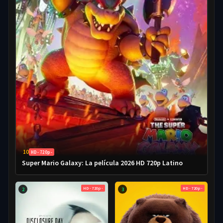
10
HD - 720p -
Super Mario Galaxy: La película 2026 HD 720p Latino
HD - 720p -
HD - 720p -
2
3