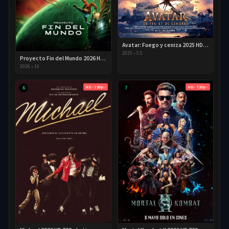
Avatar: Fuego y ceniza 2025 HD 720p Latino
2025
•
5.5
Proyecto Fin del Mundo 2026 HD 720p Latino
2026
•
10
HD - 720p -
HD - 720p -
6
7