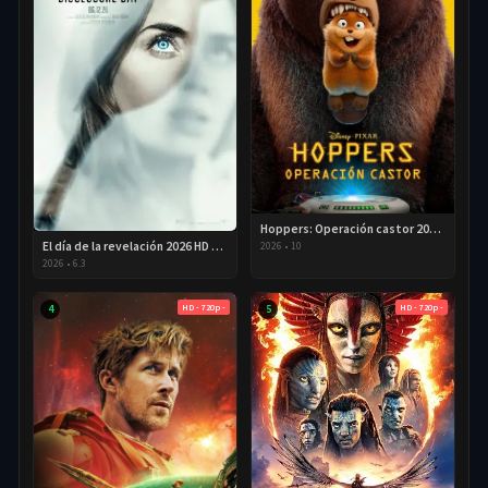
Hoppers: Operación castor 2026 HD 720p Latino
El día de la revelación 2026 HD 720P Latino
2026
•
10
2026
•
6.3
HD - 720p -
HD - 720p -
4
5