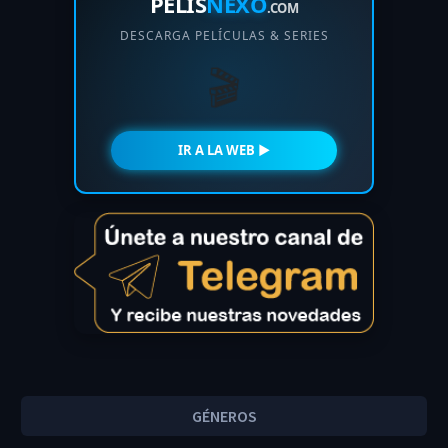
PELIS
NEXO
.COM
DESCARGA PELÍCULAS & SERIES
🎬
IR A LA WEB ►
GÉNEROS