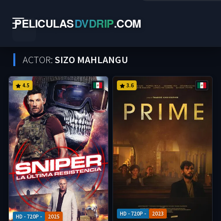
PELICULAS
DVDRIP
.
COM
ACTOR:
SIZO MAHLANGU
4.5
3.6
HD - 720P -
2023
HD - 720P -
2025