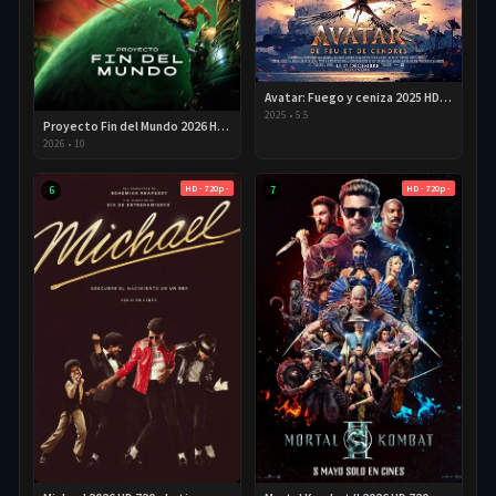
Avatar: Fuego y ceniza 2025 HD 720p Latino
2025
•
5.5
Proyecto Fin del Mundo 2026 HD 720p Latino
2026
•
10
HD - 720p -
HD - 720p -
6
7