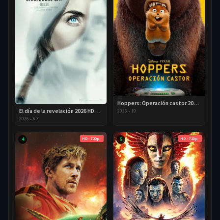
Hoppers: Operación castor 2026 HD 720p Latino
El día de la revelación 2026 HD 720P Latino
2026
•
10
2026
•
6.3
HD - 720p -
HD - 720p -
4
5