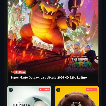
10
HD - 720p -
Super Mario Galaxy: La película 2026 HD 720p Latino
HD - 720p -
HD - 720p -
2
3