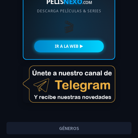
PELIS
NEXO
.COM
DESCARGA PELÍCULAS & SERIES
🎬
IR A LA WEB ►
GÉNEROS