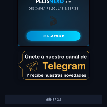
PELIS
NEXO
.COM
DESCARGA PELÍCULAS & SERIES
🎬
IR A LA WEB ►
GÉNEROS