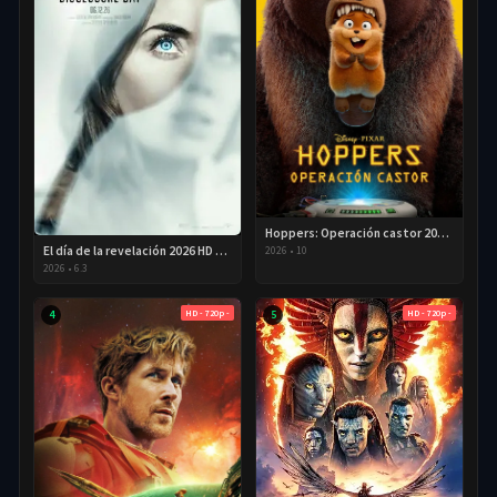
Hoppers: Operación castor 2026 HD 720p Latino
El día de la revelación 2026 HD 720P Latino
2026
•
10
2026
•
6.3
HD - 720p -
HD - 720p -
4
5