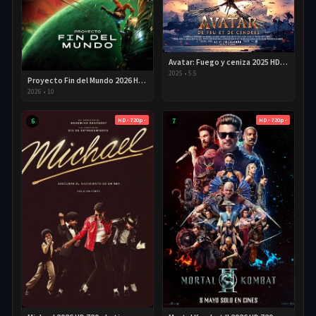
Avatar: Fuego y ceniza 2025 HD 720p Latino
2025
•
5.5
Proyecto Fin del Mundo 2026 HD 720p Latino
2026
•
10
HD - 720p -
HD - 720p -
6
7