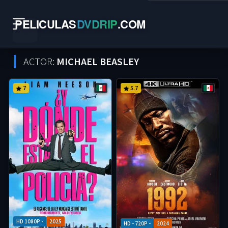
PELICULAS
DVDRIP
.
COM
ACTOR:
MICHAEL BEASLEY
7
5.7
HD 1080P -
2025
HD - 720P -
2024