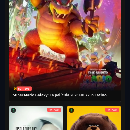
10
HD - 720p -
Super Mario Galaxy: La película 2026 HD 720p Latino
HD - 720p -
HD - 720p -
2
3