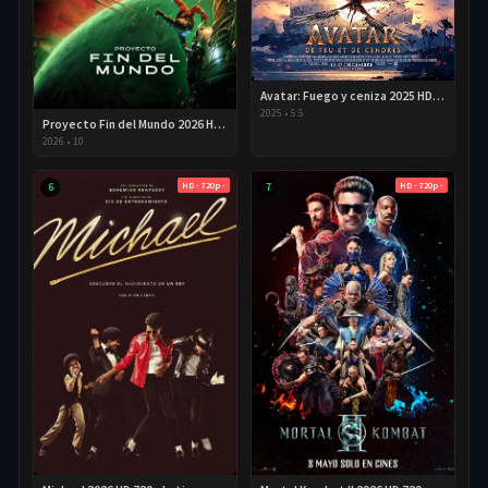
Avatar: Fuego y ceniza 2025 HD 720p Latino
2025
•
5.5
Proyecto Fin del Mundo 2026 HD 720p Latino
2026
•
10
HD - 720p -
HD - 720p -
6
7