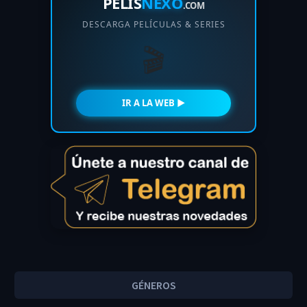
PELIS
NEXO
.COM
DESCARGA PELÍCULAS & SERIES
🎬
IR A LA WEB ►
GÉNEROS