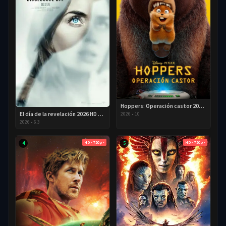
Hoppers: Operación castor 2026 HD 720p Latino
El día de la revelación 2026 HD 720P Latino
2026
•
10
2026
•
6.3
HD - 720p -
HD - 720p -
4
5