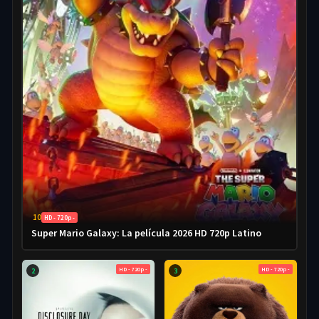
10
HD - 720p -
Super Mario Galaxy: La película 2026 HD 720p Latino
HD - 720p -
HD - 720p -
2
3