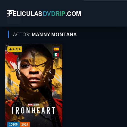
PELICULAS
DVDRIP
.
COM
ACTOR:
MANNY MONTANA
4.214
1080P
2025