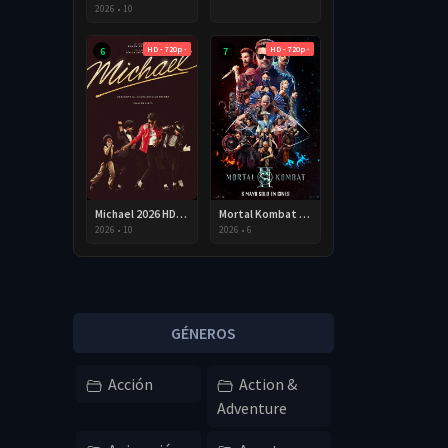
2026
•
10
HD - 720p -
HD - 720p -
6
7
Michael 2026 HD 720p Latino
Mortal Kombat II 2026 HD 720p Latino
2026
•
10
2026
•
6
GÉNEROS
Acción
Action &
Adventure