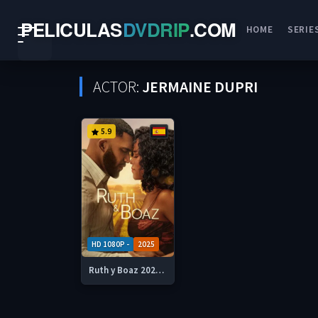
PELICULAS
DVDRIP
.
COM
HOME
SERIE
ACTOR:
JERMAINE DUPRI
5.9
HD 1080P -
2025
Ruth y Boaz 2025 HD 1080p Castellano