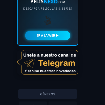
PELIS
NEXO
.COM
DESCARGA PELÍCULAS & SERIES
🎬
IR A LA WEB ►
GÉNEROS