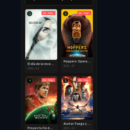
HD - 720p -
HD - 720p -
2
3
Hoppers: Operación castor 2026 HD 720p Latino
El día de la revelación 2026 HD 720P Latino
2026
•
10
2026
•
6.3
HD - 720p -
HD - 720p -
4
5
Avatar: Fuego y ceniza 2025 HD 720p Latino
Proyecto Fin del Mundo 2026 HD 720p Latino
2025
•
5.5