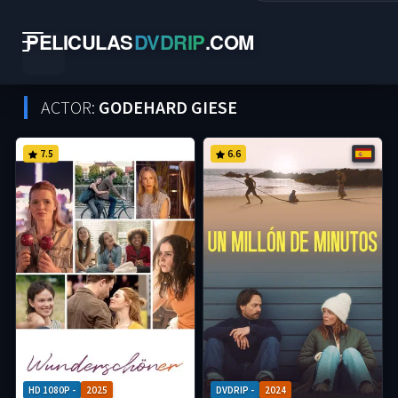
PELICULAS
DVDRIP
.
COM
ACTOR:
GODEHARD GIESE
7.5
6.6
HD 1080P -
2025
DVDRIP -
2024