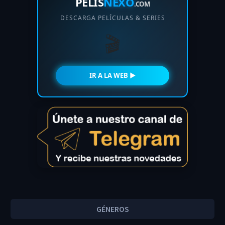
PELIS
NEXO
.COM
DESCARGA PELÍCULAS & SERIES
🎬
IR A LA WEB ►
GÉNEROS