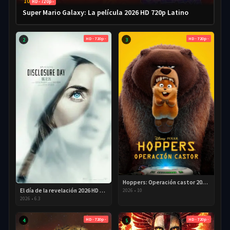
10
HD - 720p -
Super Mario Galaxy: La película 2026 HD 720p Latino
HD - 720p -
HD - 720p -
2
3
Hoppers: Operación castor 2026 HD 720p Latino
El día de la revelación 2026 HD 720P Latino
2026
•
10
2026
•
6.3
HD - 720p -
HD - 720p -
4
5