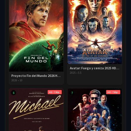
Avatar: Fuego y ceniza 2025 HD 720p Latino
2025
•
5.5
Proyecto Fin del Mundo 2026 HD 720p Latino
2026
•
10
HD - 720p -
HD - 720p -
6
7