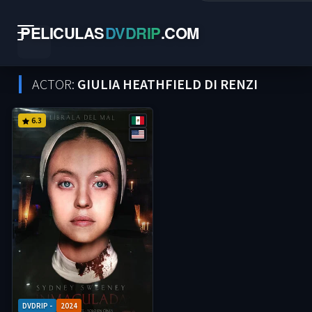
PELICULAS
DVDRIP
.
COM
ACTOR:
GIULIA HEATHFIELD DI RENZI
6.3
DVDRIP -
2024