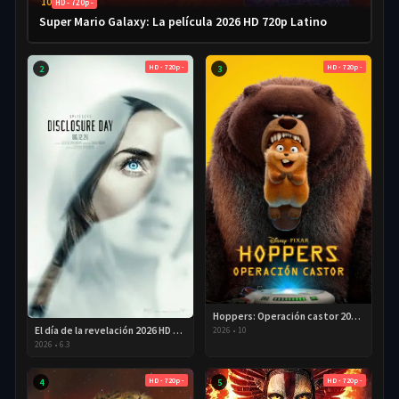
10
HD - 720p -
Super Mario Galaxy: La película 2026 HD 720p Latino
HD - 720p -
HD - 720p -
2
3
Hoppers: Operación castor 2026 HD 720p Latino
El día de la revelación 2026 HD 720P Latino
2026
•
10
2026
•
6.3
HD - 720p -
HD - 720p -
4
5