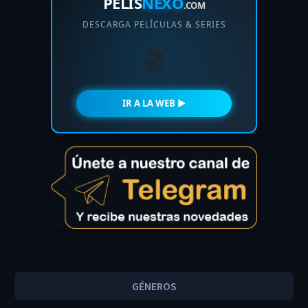
PELIS
NEXO
.COM
DESCARGA PELÍCULAS & SERIES
🎬
IR A LA WEB ►
GÉNEROS