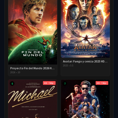
Avatar: Fuego y ceniza 2025 HD 720p Latino
2025
•
5.5
Proyecto Fin del Mundo 2026 HD 720p Latino
2026
•
10
HD - 720p -
HD - 720p -
6
7