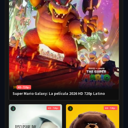
10
HD - 720p -
Super Mario Galaxy: La película 2026 HD 720p Latino
HD - 720p -
HD - 720p -
2
3