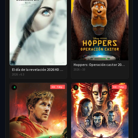
Hoppers: Operación castor 2026 HD 720p Latino
El día de la revelación 2026 HD 720P Latino
2026
•
10
2026
•
6.3
HD - 720p -
HD - 720p -
4
5