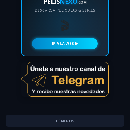
PELIS
NEXO
.COM
DESCARGA PELÍCULAS & SERIES
🎬
IR A LA WEB ►
GÉNEROS