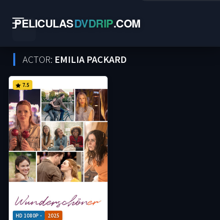
PELICULAS
DVDRIP
.
COM
ACTOR:
EMILIA PACKARD
7.5
HD 1080P -
2025