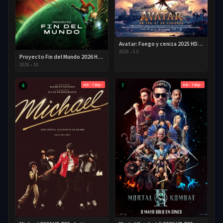
Avatar: Fuego y ceniza 2025 HD 720p Latino
2025
•
5.5
Proyecto Fin del Mundo 2026 HD 720p Latino
2026
•
10
HD - 720p -
HD - 720p -
6
7