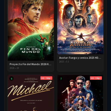
Avatar: Fuego y ceniza 2025 HD 720p Latino
2025
•
5.5
Proyecto Fin del Mundo 2026 HD 720p Latino
2026
•
10
HD - 720p -
HD - 720p -
6
7