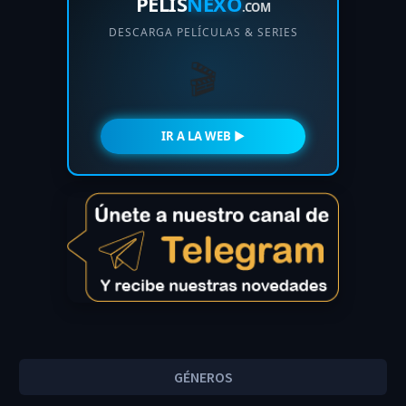
PELIS
NEXO
.COM
DESCARGA PELÍCULAS & SERIES
🎬
IR A LA WEB ►
GÉNEROS