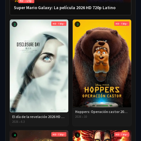
10
HD - 720p -
Super Mario Galaxy: La película 2026 HD 720p Latino
HD - 720p -
HD - 720p -
2
3
Hoppers: Operación castor 2026 HD 720p Latino
El día de la revelación 2026 HD 720P Latino
2026
•
10
2026
•
6.3
HD - 720p -
HD - 720p -
4
5