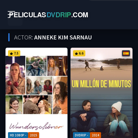
PELICULAS
DVDRIP
.
COM
ACTOR:
ANNEKE KIM SARNAU
7.5
6.6
HD 1080P -
2025
DVDRIP -
2024