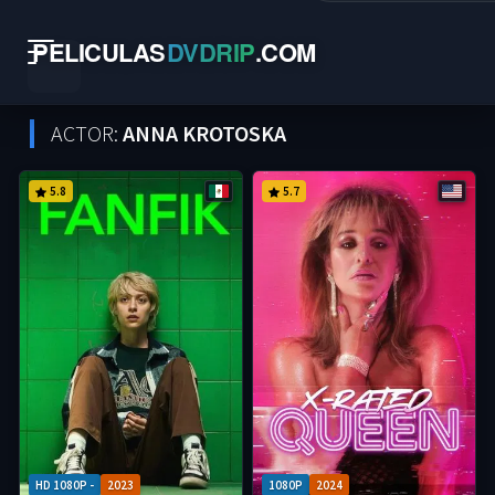
PELICULAS
DVDRIP
.
COM
ACTOR:
ANNA KROTOSKA
5.8
5.7
HD 1080P -
2023
1080P
2024