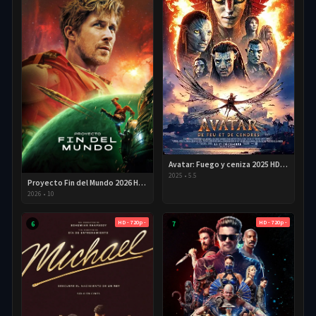
Avatar: Fuego y ceniza 2025 HD 720p Latino
2025
•
5.5
Proyecto Fin del Mundo 2026 HD 720p Latino
2026
•
10
HD - 720p -
HD - 720p -
6
7