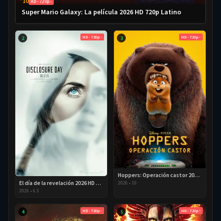
10
HD - 720p -
Super Mario Galaxy: La película 2026 HD 720p Latino
HD - 720p -
HD - 720p -
2
3
Hoppers: Operación castor 2026 HD 720p Latino
El día de la revelación 2026 HD 720P Latino
2026
•
10
2026
•
6.3
HD - 720p -
HD - 720p -
4
5