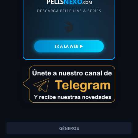
PELIS
NEXO
.COM
DESCARGA PELÍCULAS & SERIES
🎬
IR A LA WEB ►
GÉNEROS