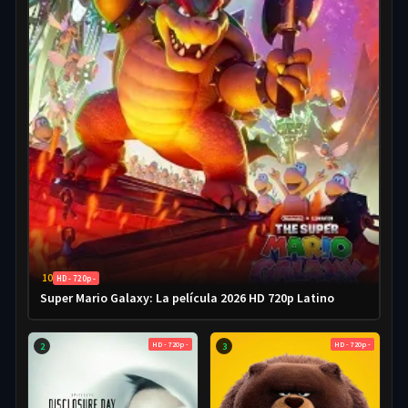
10
HD - 720p -
Super Mario Galaxy: La película 2026 HD 720p Latino
HD - 720p -
HD - 720p -
2
3