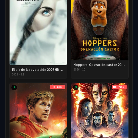
Hoppers: Operación castor 2026 HD 720p Latino
El día de la revelación 2026 HD 720P Latino
2026
•
10
2026
•
6.3
HD - 720p -
HD - 720p -
4
5