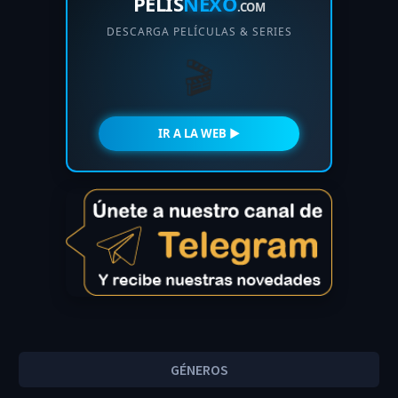
PELIS
NEXO
.COM
DESCARGA PELÍCULAS & SERIES
🎬
IR A LA WEB ►
GÉNEROS