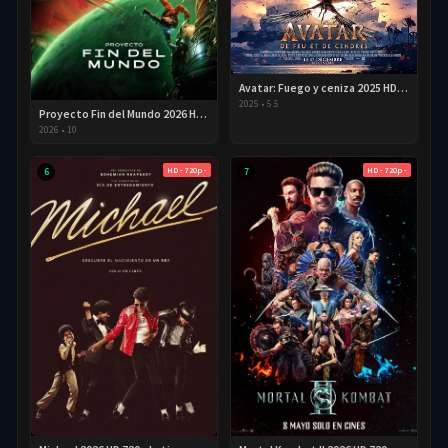
Avatar: Fuego y ceniza 2025 HD 720p Latino
2025
•
5.5
Proyecto Fin del Mundo 2026 HD 720p Latino
2026
•
10
HD - 720p -
HD - 720p -
6
7