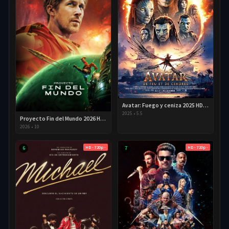
Avatar: Fuego y ceniza 2025 HD 720p Latino
2025
•
5.5
Proyecto Fin del Mundo 2026 HD 720p Latino
2026
•
10
HD - 720p -
HD - 720p -
6
7