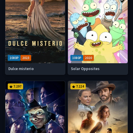
1080P
2023
1080P
2020
Dulce misterio
Solar Opposites
7.297
7.214