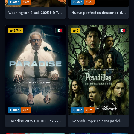
1080P
2025
1080P
2021
Washington Black 2025 HD 720p Latino mp4
Nueve perfectos desconocidos 2025 HD 720p Latino-Castellano mp4
7.744
9
1080P
2025
1080P
2025
Paradise 2025 HD 1080P Y 720p Latino
Goosebumps: La desaparición 2025 HD 720p Latino