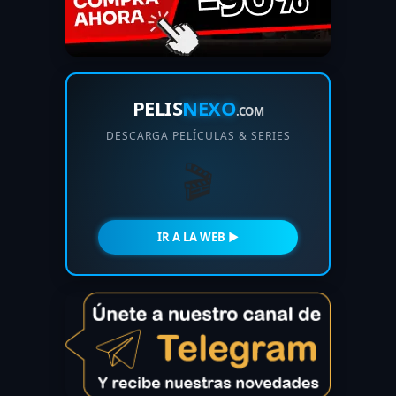
PELIS
NEXO
.COM
DESCARGA PELÍCULAS & SERIES
🎬
IR A LA WEB ►