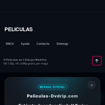
PELICULAS
DMCA
Ayuda
Contacto
Sitemap
©
Peliculas en 1 link por Medifire
HD 720p, HD 1080p gratis,por mega.
×
CANAL OFICIAL
Peliculas-Dvdrip.com