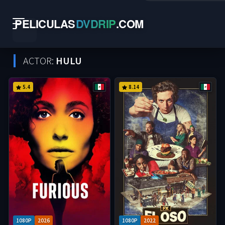
PELICULAS
DVDRIP
.
COM
ACTOR:
HULU
5.4
8.14
1080P
2026
1080P
2022