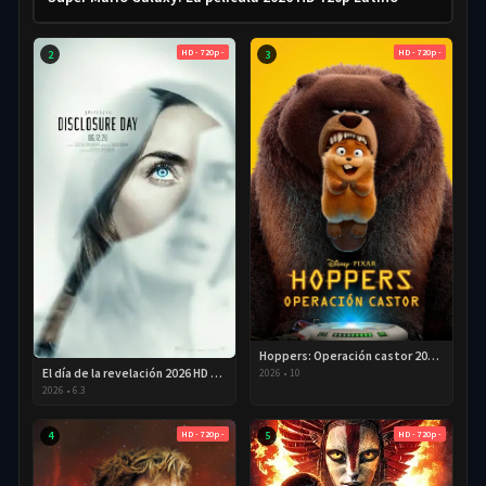
HD - 720p -
HD - 720p -
2
3
Hoppers: Operación castor 2026 HD 720p Latino
El día de la revelación 2026 HD 720P Latino
2026
•
10
2026
•
6.3
HD - 720p -
HD - 720p -
4
5