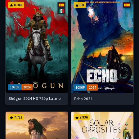
8.948
6.8
1080P
2024
1080P
2024
Shōgun 2024 HD 720p Latino
Echo 2024
7.722
7.836