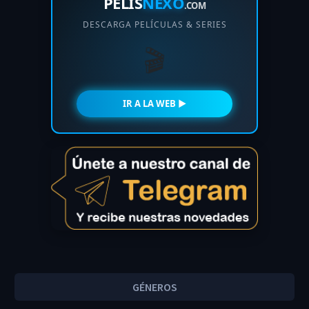
PELIS
NEXO
.COM
DESCARGA PELÍCULAS & SERIES
🎬
IR A LA WEB ►
GÉNEROS