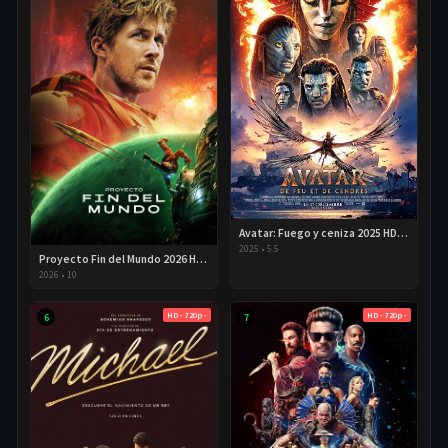
Avatar: Fuego y ceniza 2025 HD 720p Latino
2025
•
5.5
Proyecto Fin del Mundo 2026 HD 720p Latino
2026
•
10
HD - 720p -
HD - 720p -
6
7