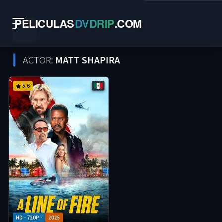
PELICULAS
DVDRIP
.
COM
ACTOR:
MATT SHAPIRA
5.6
HD - 720P -
2025