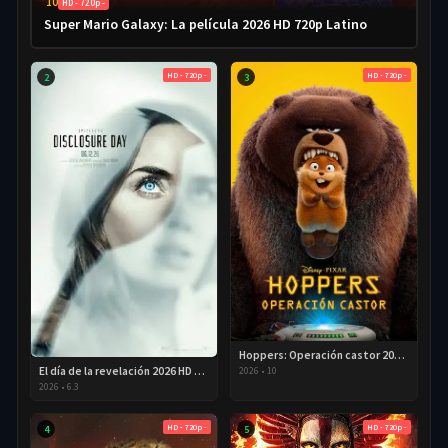
10
HD - 720p -
Super Mario Galaxy: La película 2026 HD 720p Latino
HD - 720p -
HD - 720p -
2
3
Hoppers: Operación castor 2026 HD 720p Latino
El día de la revelación 2026 HD 720P Latino
2026
•
10
2026
•
6.3
HD - 720p -
HD - 720p -
4
5