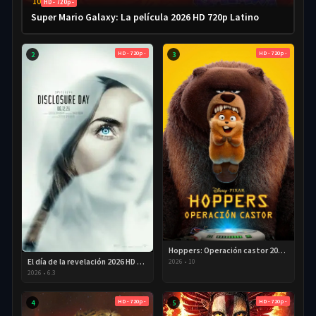
10
HD - 720p -
Super Mario Galaxy: La película 2026 HD 720p Latino
HD - 720p -
HD - 720p -
2
3
Hoppers: Operación castor 2026 HD 720p Latino
El día de la revelación 2026 HD 720P Latino
2026
•
10
2026
•
6.3
HD - 720p -
HD - 720p -
4
5