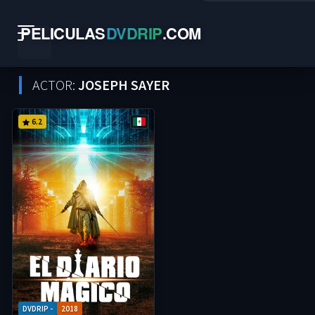
PELICULAS
DVDRIP
.
COM
ACTOR:
JOSEPH SAYER
6.2
DVDRIP -
2018