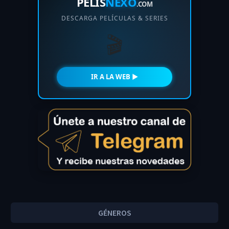
PELIS
NEXO
.COM
DESCARGA PELÍCULAS & SERIES
🎬
IR A LA WEB ►
GÉNEROS