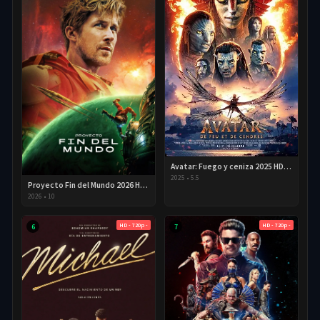
Avatar: Fuego y ceniza 2025 HD 720p Latino
2025
•
5.5
Proyecto Fin del Mundo 2026 HD 720p Latino
2026
•
10
HD - 720p -
HD - 720p -
6
7