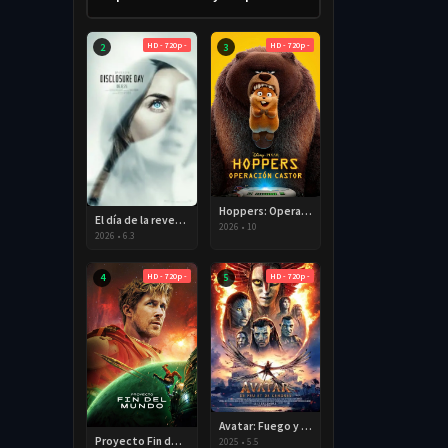
HD - 720p -
HD - 720p -
2
3
Hoppers: Operación castor 2026 HD 720p Latino
El día de la revelación 2026 HD 720P Latino
2026
•
10
2026
•
6.3
HD - 720p -
HD - 720p -
4
5
Avatar: Fuego y ceniza 2025 HD 720p Latino
Proyecto Fin del Mundo 2026 HD 720p Latino
2025
•
5.5