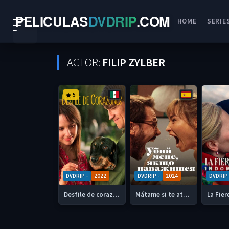
PELICULAS
DVDRIP
.
COM
HOME
SERIE
ACTOR:
FILIP ZYLBER
5
DVDRIP -
2022
DVDRIP -
2024
DVDRIP 
Desfile de corazones 2022 DVDrip y 720p Latino
Mátame si te atreves cariño 2024 DVDrip y 720p Castellano