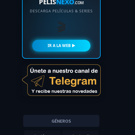
PELIS
NEXO
.COM
DESCARGA PELÍCULAS & SERIES
🎬
IR A LA WEB ►
GÉNEROS