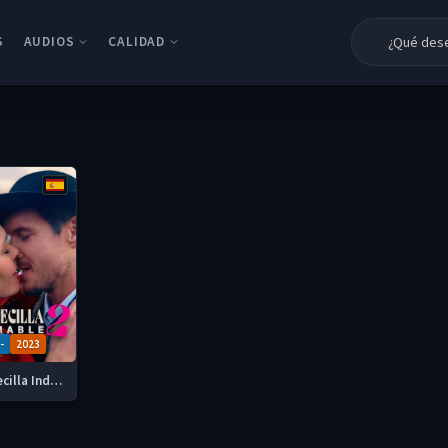
S
AUDIOS
CALIDAD
Latino
HD 1080p
Castellano
HD 720P
Subtitulada
DVDRIP
-
2023
La Fierecilla Indomable 2 2023