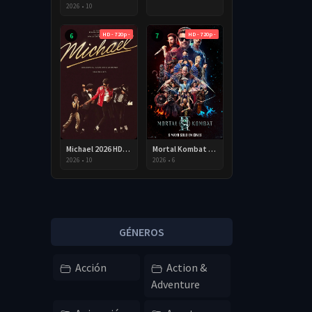
2026
•
10
HD - 720p -
HD - 720p -
6
7
Michael 2026 HD 720p Latino
Mortal Kombat II 2026 HD 720p Latino
2026
•
10
2026
•
6
GÉNEROS
Acción
Action &
Adventure