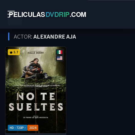
PELICULAS
DVDRIP
.
COM
ACTOR:
ALEXANDRE AJA
5.7
HD - 720P -
2024