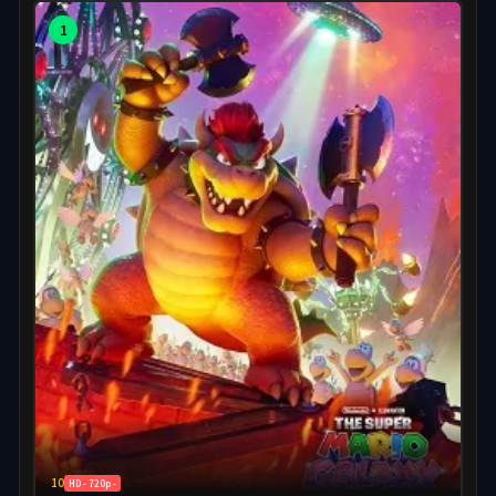
1
10
HD - 720p -