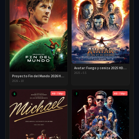
Avatar: Fuego y ceniza 2025 HD 720p Latino
2025
•
5.5
Proyecto Fin del Mundo 2026 HD 720p Latino
2026
•
10
HD - 720p -
HD - 720p -
6
7