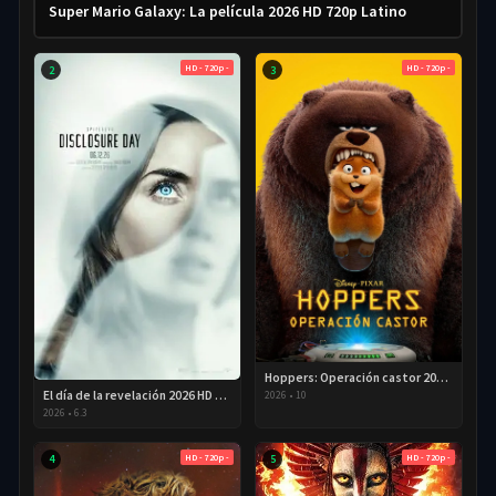
Super Mario Galaxy: La película 2026 HD 720p Latino
HD - 720p -
HD - 720p -
2
3
Hoppers: Operación castor 2026 HD 720p Latino
El día de la revelación 2026 HD 720P Latino
2026
•
10
2026
•
6.3
HD - 720p -
HD - 720p -
4
5